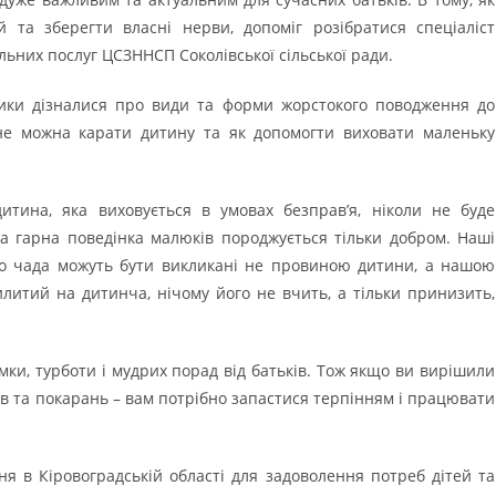
й та зберегти власні нерви, допоміг розібратися спеціаліст
альних послуг ЦСЗННСП Соколівської сільської ради.
сники дізналися про види та форми жорстокого поводження до
не можна карати дитину та як допомогти виховати маленьку
тина, яка виховується в умовах безправ’я, ніколи не буде
та гарна поведінка малюків породжується тільки добром. Наші
ого чада можуть бути викликані не провиною дитини, а нашою
литий на дитинча, нічому його не вчить, а тільки принизить,
ки, турботи і мудрих порад від батьків. Тож якщо ви вирішили
ів та покарань – вам потрібно запастися терпінням і працювати
ня в Кіровоградській області для задоволення потреб дітей та