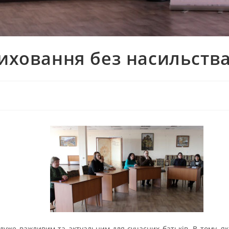
виховання без насильств
уже важливим та актуальним для сучасних батьків. В тому, як