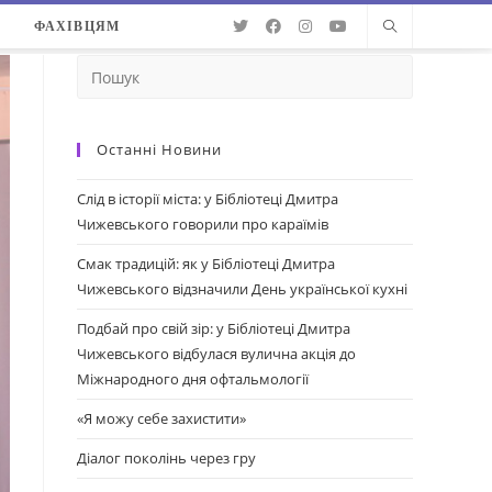
О
ФАХІВЦЯМ
Останні Новини
Слід в історії міста: у Бібліотеці Дмитра
Чижевського говорили про караїмів
Смак традицій: як у Бібліотеці Дмитра
Чижевського відзначили День української кухні
Подбай про свій зір: у Бібліотеці Дмитра
Чижевського відбулася вулична акція до
Міжнародного дня офтальмології
«Я можу себе захистити»
Діалог поколінь через гру