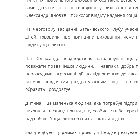
саме досягти золотої середини у вихованні діте
Олександр Зінов’єв – психолог відділу надання соці
На черговому засіданні Батьківського клубу уча
дітей, говорили про принципи виховання, чому 
людину щасливою.
Пан Олександр неодноразово наголошував, що ди
поважати права іншої людини. І, навпаки, добра 
нерозсудливі агресивні дії по відношенню до св
втомою, невдачами, роздратуванням тощо. Гнів, ви
образить і роздратує.
Дитина – це маленька людина, яка потребує підтрим
виховати щасливу, повноцінну особистість без крик
над собою. У щасливих батьків – щасливі діти.
Захід відбувся у рамках проєкту «Швидке реагуван