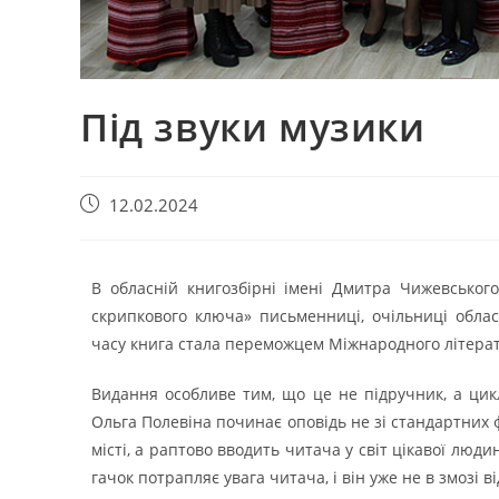
Під звуки музики
12.02.2024
В обласній книгозбірні імені Дмитра Чижевського
скрипкового ключа» письменниці, очільниці облас
часу книга стала переможцем Міжнародного літерат
Видання особливе тим, що це не підручник, а цикл
Ольга Полевіна починає оповідь не зі стандартних 
місті, а раптово вводить читача у світ цікавої лю
гачок потрапляє увага читача, і він уже не в змозі в