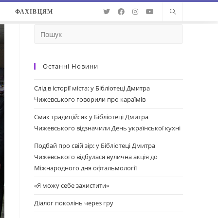
О
ФАХІВЦЯМ
Останні Новини
Слід в історії міста: у Бібліотеці Дмитра
Чижевського говорили про караїмів
Смак традицій: як у Бібліотеці Дмитра
Чижевського відзначили День української кухні
Подбай про свій зір: у Бібліотеці Дмитра
Чижевського відбулася вулична акція до
Міжнародного дня офтальмології
«Я можу себе захистити»
Діалог поколінь через гру