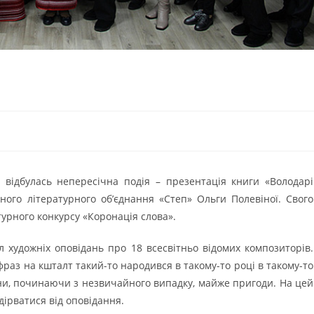
 відбулась непересічна подія – презентація книги «Володарі
ного літературного об’єднання «Степ» Ольги Полевіної. Свого
урного конкурсу «Коронація слова».
 художніх оповідань про 18 всесвітньо відомих композиторів.
фраз на кшталт такий-то народився в такому-то році в такому-то
дини, починаючи з незвичайного випадку, майже пригоди. На цей
ідірватися від оповідання.