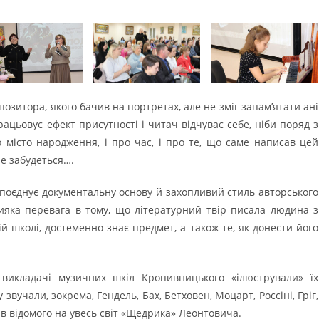
позитора, якого бачив на портретах, але не зміг запам’ятати ані
рацьовує ефект присутності і читач відчуває себе, ніби поряд з
 місто народження, і про час, і про те, що саме написав цей
е забудеться….
поєднує документальну основу й захопливий стиль авторського
ияка перевага в тому, що літературний твір писала людина з
 школі, достеменно знає предмет, а також те, як донести його
 викладачі музичних шкіл Кропивницького «ілюстрували» їх
звучали, зокрема, Гендель, Бах, Бетховен, Моцарт, Россіні, Гріг,
ав відомого на увесь світ «Щедрика» Леонтовича.