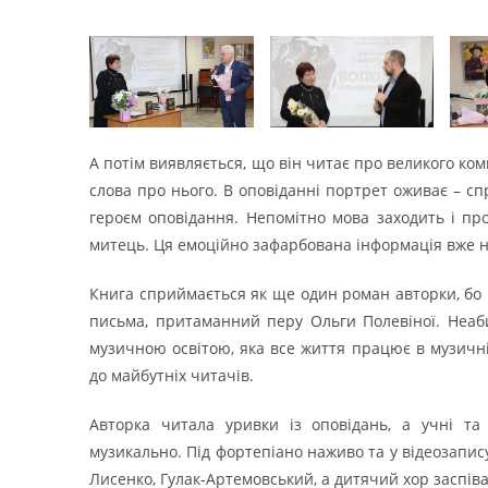
А потім виявляється, що він читає про великого ком
слова про нього. В оповіданні портрет оживає – сп
героєм оповідання. Непомітно мова заходить і про
митець. Ця емоційно зафарбована інформація вже н
Книга сприймається як ще один роман авторки, бо 
письма, притаманний перу Ольги Полевіної. Неаб
музичною освітою, яка все життя працює в музичній
до майбутніх читачів.
Авторка читала уривки із оповідань, а учні та
музикально. Під фортепіано наживо та у відеозапису 
Лисенко, Гулак-Артемовський, а дитячий хор заспів