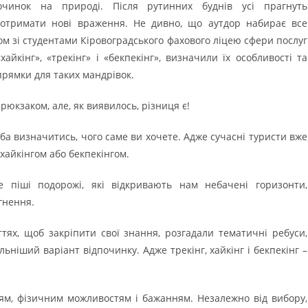
чинок на природі. Після рутинних буднів усі прагнуть
а отримати нові враження. Не дивно, що аутдор набирає все
зом зі студентами Кіровоградського фахового ліцею сфери послуг
хайкінг», «трекінг» і «бекпекінг», визначили їх особливості та
прямки для таких мандрівок.
рюкзаком, але, як виявилось, різниця є!
ба визначитись, чого саме ви хочете. Адже сучасні туристи вже
 хайкінгом або бекпекінгом.
 піші подорожі, які відкривають нам небачені горизонти,
гнення.
тях, щоб закріпити свої знання, розгадали тематичні ребуси,
ьніший варіант відпочинку. Адже трекінг, хайкінг і бекпекінг –
ям, фізичним можливостям і бажанням. Незалежно від вибору,