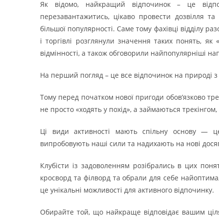
Як відомо, найкращий відпочинок – це відпо
перезавантажитись, цікаво провести дозвілля т
більшої популярності. Саме тому фахівці відділу ра
і торгівлі розглянули значення таких понять, як «
відмінності, а також обговорили найпопулярніші на
На перший погляд – це все відпочинок на природі з 
Тому перед початком нової пригоди обов’язково тре
не просто «ходять у похід», а займаються трекінгом,
Ці види активності мають спільну основу — це
випробовують наші сили та надихають на нові дося
Клубісти із задоволенням розібрались в цих понят
кросворд та філворд та обрали для себе найоптимал
це унікальні можливості для активного відпочинку.
Обирайте той, що найкраще відповідає вашим ціл