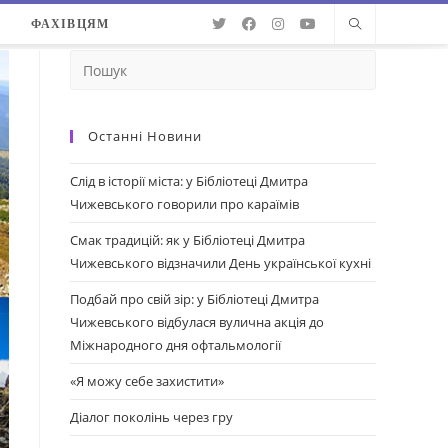
О
ФАХІВЦЯМ
Останні Новини
Слід в історії міста: у Бібліотеці Дмитра
Чижевського говорили про караїмів
Смак традицій: як у Бібліотеці Дмитра
Чижевського відзначили День української кухні
Подбай про свій зір: у Бібліотеці Дмитра
Чижевського відбулася вулична акція до
Міжнародного дня офтальмології
«Я можу себе захистити»
Діалог поколінь через гру