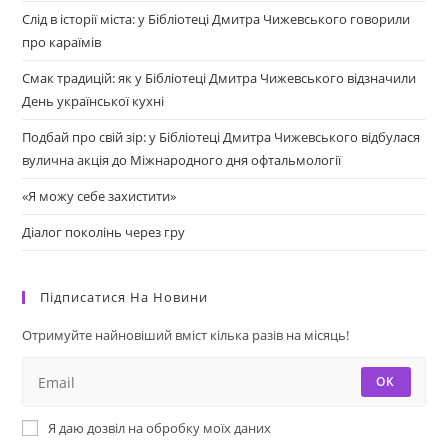
Слід в історії міста: у Бібліотеці Дмитра Чижевського говорили
про караїмів
Смак традицій: як у Бібліотеці Дмитра Чижевського відзначили
День української кухні
Подбай про свій зір: у Бібліотеці Дмитра Чижевського відбулася
вулична акція до Міжнародного дня офтальмології
«Я можу себе захистити»
Діалог поколінь через гру
Підписатися На Новини
Отримуйте найновіший вміст кілька разів на місяць!
ОК
Я даю дозвіл на обробку моїх даних