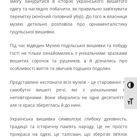
змогу зануритися в історію українського вишитого
одягу та наглядно побачити, як правильно зав’язувати
перемітку (жіночий головний убір). До того ж власниця
музею детально розповіла про орнаменталістику
гуцульської вишивки.
Під час відвідин Музею подільської вишивки та побуду
гості не тільки ознайомились з унікальними зразками
вишитих сорочок та рушників, а й дізнались про
особливості життя та звичаїв тодішніх подолян.
Представлені експонати всіх музеїв – це старовинні та
Toggl
самобутні вишиті речі, які є унікальними та
неповторними. Вони збирались не одне десятиліття,
Toggl
але їх краса збереглась й до нині.
Українська вишивка символізує глибоку духовність,
традиції та історичну пам’ять народу. Це не просто
прикраса на одязі, це талісман, що зберігає зв’язок