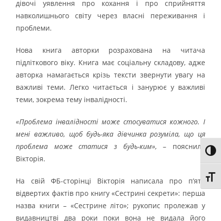
дівочі уявлення про кохання і про сприйняття
навколишнього світу через власні переживання і
проблеми.
Нова книга авторки розрахована на читача
підліткового віку. Книга має соціальну складову, адже
авторка намагається крізь тексти звернути увагу на
важливі теми. Легко читається і занурює у важливі
теми, зокрема тему інвалідності.
«Проблема інвалідності може стосуватися кожного. І
мені важливо, щоб будь-яка дівчинка розуміла, що ця
проблема може статися з будь-ким»,
– пояснила
Toggl
Вікторія.
Toggl
На свій ФБ-сторінці Вікторія написала про п’ять
відвертих фактів про книгу «Сестрині секрети»: перша
назва книги – «Сестрине літо»; рукопис пролежав у
видавництві два роки поки вона не видала його