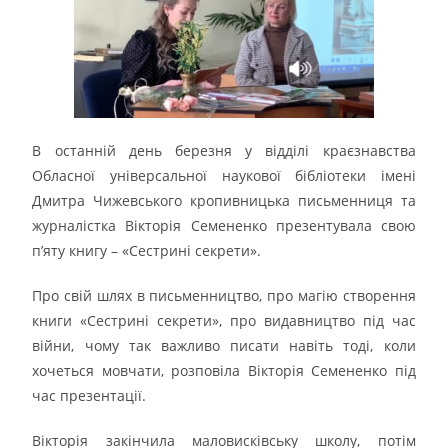
В останній день березня у відділі краєзнавства
Обласної універсальної наукової бібліотеки імені
Дмитра Чижевського кропивницька письменниця та
журналістка Вікторія Семененко презентувала свою
п’яту книгу – «Сестрині секрети».
Про свій шлях в письменництво, про магію створення
книги «Сестрині секрети», про видавництво під час
війни, чому так важливо писати навіть тоді, коли
хочеться мовчати, розповіла Вікторія Семененко під
час презентації.
Вікторія закінчила маловисківську школу, потім