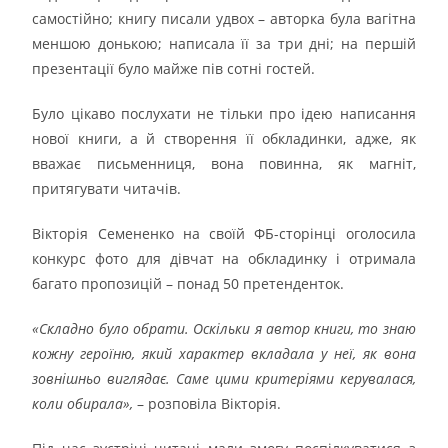
самостійно; книгу писали удвох – авторка була вагітна
меншою донькою; написала її за три дні; на першій
презентації було майже пів сотні гостей.
Було цікаво послухати не тільки про ідею написання
нової книги, а й створення її обкладинки, адже, як
вважає письменниця, вона повинна, як магніт,
притягувати читачів.
Вікторія Семененко на своїй ФБ-сторінці оголосила
конкурс фото для дівчат на обкладинку і отримала
багато пропозицій – понад 50 претенденток.
«Складно було обрати. Оскільки я автор книги, то знаю
кожну героїню, який характер вкладала у неї, як вона
зовнішньо виглядає. Саме цими критеріями керувалася,
коли обирала»,
– розповіла Вікторія.