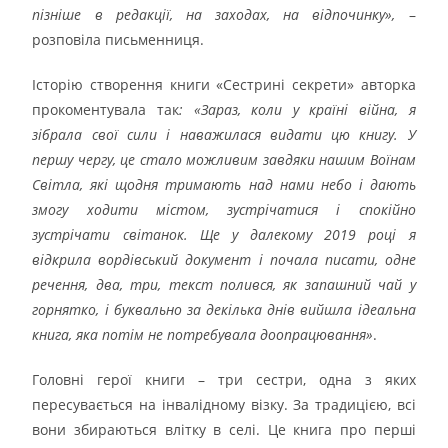
пізніше в редакції, на заходах, на відпочинку»,
–
розповіла письменниця.
Історію створення книги «Сестрині секрети» авторка
прокоментувала так
: «Зараз, коли у країні війна, я
зібрала свої сили і наважилася видати цю книгу. У
першу чергу, це стало можливим завдяки нашим Воїнам
Світла, які щодня тримають над нами небо і дають
змогу ходити містом, зустрічатися і спокійно
зустрічати світанок. Ще у далекому 2019 році я
відкрила вордівський документ і почала писати, одне
речення, два, три, текст полився, як запашний чай у
горнятко, і буквально за декілька днів вийшла ідеальна
книга, яка потім не потребувала доопрацювання»
.
Головні герої книги – три сестри, одна з яких
пересувається на інвалідному візку. За традицією, всі
вони збираються влітку в селі. Це книга про перші