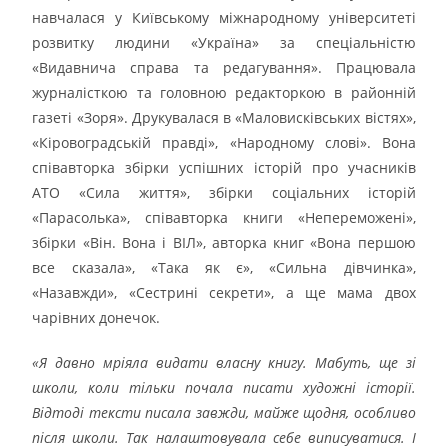
навчалася у Київському міжнародному університеті
розвитку людини «Україна» за спеціальністю
«Видавнича справа та редагування». Працювала
журналісткою та головною редакторкою в районній
газеті «Зоря». Друкувалася в «Маловисківських вістях»,
«Кіровоградській правді», «Народному слові». Вона
співавторка збірки успішних історій про учасників
АТО «Сила життя», збірки соціальних історій
«Парасолька», співавторка книги «Непереможені»,
збірки «Він. Вона і ВІЛ», авторка книг «Вона першою
все сказала», «Така як є», «Сильна дівчинка»,
«Назавжди», «Сестрині секрети», а ще мама двох
чарівних донечок.
«Я давно мріяла видати власну книгу. Мабуть, ще зі
школи, коли тільки почала писати художні історії.
Відтоді тексти писала завжди, майже щодня, особливо
після школи. Так налаштовувала себе виписуватися. І