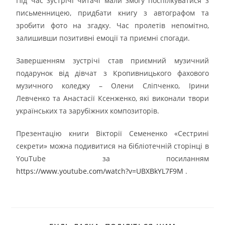
Під час зустрічі читачі мали змогу поспілкуватися з
письменницею, придбати книгу з автографом та
зробити фото на згадку. Час пролетів непомітно,
залишивши позитивні емоції та приємні спогади.
Завершенням зустрічі став приємний музичний
подарунок від дівчат з Кропивницького фахового
музичного коледжу – Олени Сліпченко, Ірини
Левченко та Анастасії Ксенженко, які виконали твори
українських та зарубіжних композиторів.
Презентацію книги Вікторії Семененко «Сестрині
секрети» можна подивитися на бібліотечній сторінці в
YouTube за посиланням
https://www.youtube.com/watch?v=UBXBkYL7F9M
.