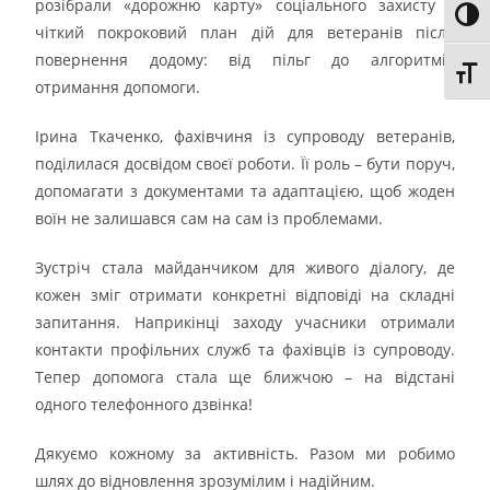
розібрали «дорожню карту» соціального захисту –
Toggl
чіткий покроковий план дій для ветеранів після
повернення додому: від пільг до алгоритмів
Toggl
отримання допомоги.
Ірина Ткаченко, фахівчиня із супроводу ветеранів,
поділилася досвідом своєї роботи. Її роль – бути поруч,
допомагати з документами та адаптацією, щоб жоден
воїн не залишався сам на сам із проблемами.
Зустріч стала майданчиком для живого діалогу, де
кожен зміг отримати конкретні відповіді на складні
запитання. Наприкінці заходу учасники отримали
контакти профільних служб та фахівців із супроводу.
Тепер допомога стала ще ближчою – на відстані
одного телефонного дзвінка!
Дякуємо кожному за активність. Разом ми робимо
шлях до відновлення зрозумілим і надійним.