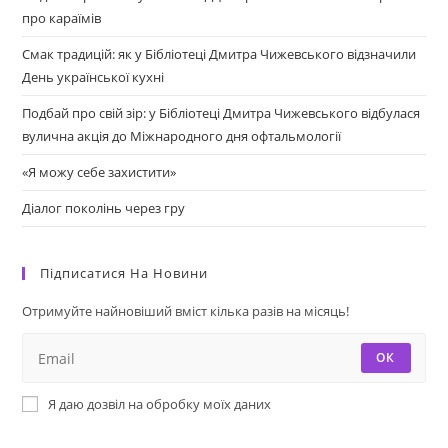
про караїмів
Смак традицій: як у Бібліотеці Дмитра Чижевського відзначили
День української кухні
Подбай про свій зір: у Бібліотеці Дмитра Чижевського відбулася
вулична акція до Міжнародного дня офтальмології
«Я можу себе захистити»
Діалог поколінь через гру
Підписатися На Новини
Отримуйте найновіший вміст кілька разів на місяць!
ОК
Я даю дозвіл на обробку моїх даних