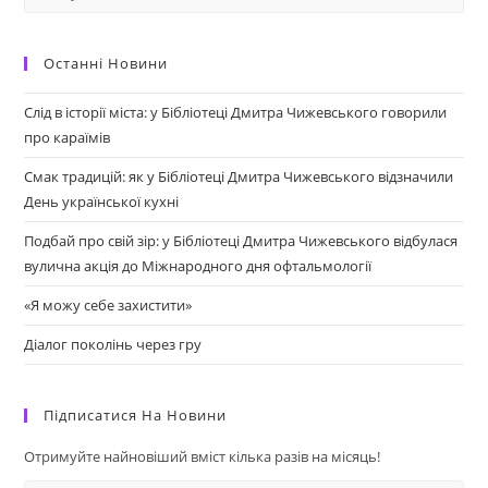
Останні Новини
Слід в історії міста: у Бібліотеці Дмитра Чижевського говорили
про караїмів
Смак традицій: як у Бібліотеці Дмитра Чижевського відзначили
День української кухні
Подбай про свій зір: у Бібліотеці Дмитра Чижевського відбулася
вулична акція до Міжнародного дня офтальмології
«Я можу себе захистити»
Діалог поколінь через гру
Підписатися На Новини
Отримуйте найновіший вміст кілька разів на місяць!