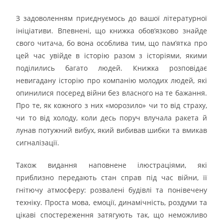
З задоволенням приєднуємось до вашої літературної
ініціативи. Впевнені, що книжка обов’язково знайде
свого читача, бо вона особлива тим, що пам’ятка про
цей час увійде в історію разом з історіями, якими
поділились багато людей. Книжка розповідає
невигадану історію про компанію молодих людей, які
опинилися посеред війни без власного на те бажання.
Про те, як кожного з них «морозило» чи то від страху,
чи то від холоду, коли десь поруч влучала ракета й
лунав потужний вибух, який вибивав шибки та вмикав
сигналізації.
Також видання наповнене ілюстраціями, які
приблизно передають стан справ під час війни, її
гнітючу атмосферу: розвалені будівлі та понівечену
техніку. Проста мова, емоції, динамічність, роздуми та
цікаві спостереження затягують так, що неможливо