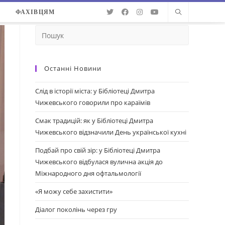
О
ФАХІВЦЯМ
Останні Новини
Слід в історії міста: у Бібліотеці Дмитра
Чижевського говорили про караїмів
Смак традицій: як у Бібліотеці Дмитра
Чижевського відзначили День української кухні
Подбай про свій зір: у Бібліотеці Дмитра
Чижевського відбулася вулична акція до
Міжнародного дня офтальмології
«Я можу себе захистити»
Діалог поколінь через гру