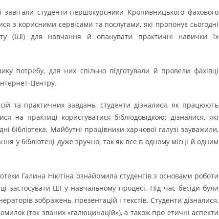
ті завітали студенти-першокурсники Кропивницького фахового
ся з корисними сервісами та послугами, які пропонує сьогодні
екту (ШІ) для навчання й опанувати практичні навички їх
ику потребу, для них спільно підготували й провели фахівці
 Інтернет-Центру.
есій та практичних завдань, студенти дізналися, як працюють
ися на практиці користуватися бібліодовідкою; дізналися, які
ні бібліотека. Майбутні працівники харчової галузі зауважили,
я у бібліотеці дуже зручно, так як все в одному місці й одним
ліотеки Галина Нікітіна ознайомила студентів з основами роботи
иці застосувати ШІ у навчальному процесі. Під час бесіди були
енераторів зображень, презентацій і текстів. Студенти дізналися,
милок (так званих «галюцинацій»), а також про етичні аспекти