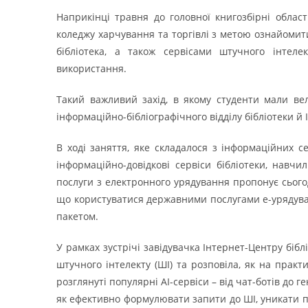
Наприкінці травня до головної книгозбірні облас
коледжу харчування та торгівлі з метою ознайомити
бібліотека, а також сервісами штучного інтел
використання.
Такий важливий захід, в якому студенти мали вел
інформаційно-бібліографічного відділу бібліотеки й
В ході заняття, яке складалося з інформаційних с
інформаційно-довідкові сервіси бібліотеки, навчил
послуги з електронного урядування пропонує сьогод
що користуватися державними послугами е-урядуванн
пакетом.
У рамках зустрічі завідувачка Інтернет-Центру біб
штучного інтелекту (ШІ) та розповіла, як на практ
розглянуті популярні AI-сервіси – від чат-ботів до г
як ефективно формулювати запити до ШІ, уникати по