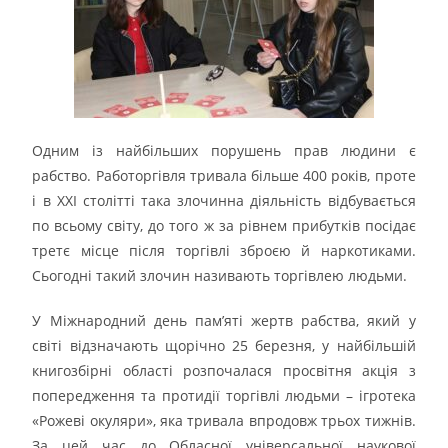
Одним із найбільших порушень прав людини є
рабство. Работоргівля тривала більше 400 років, проте
і в XXI столітті така злочинна діяльність відбувається
по всьому світу, до того ж за рівнем прибутків посідає
третє місце після торгівлі зброєю й наркотиками.
Сьогодні такий злочин називають торгівлею людьми.
У Міжнародний день пам’яті жертв рабства, який у
світі відзначають щорічно 25 березня, у найбільшій
книгозбірні області розпочалася просвітня акція з
попередження та протидії торгівлі людьми – ігротека
«Рожеві окуляри», яка тривала впродовж трьох тижнів.
За цей час до Обласної універсальної наукової