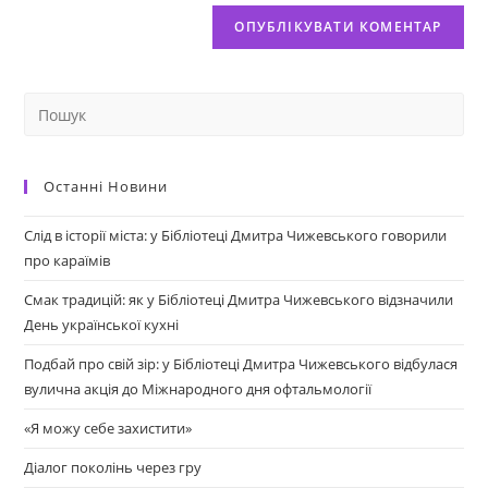
Останні Новини
Слід в історії міста: у Бібліотеці Дмитра Чижевського говорили
про караїмів
Смак традицій: як у Бібліотеці Дмитра Чижевського відзначили
День української кухні
Подбай про свій зір: у Бібліотеці Дмитра Чижевського відбулася
вулична акція до Міжнародного дня офтальмології
«Я можу себе захистити»
Діалог поколінь через гру