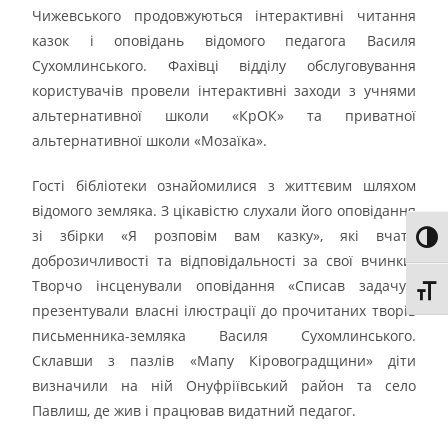
Чижевського продовжуються інтерактивні читання
казок і оповідань відомого педагога Василя
Сухомлинського. Фахівці відділу обслуговування
користувачів провели інтерактивні заходи з учнями
альтернативної школи «КрОК» та приватної
альтернативної школи «Мозаїка».
Гості бібліотеки ознайомилися з життєвим шляхом
відомого земляка. З цікавістю слухали його оповідання
зі збірки «Я розповім вам казку», які вчать
Toggl
доброзичливості та відповідальності за свої вчинки.
Творчо інсценували оповідання «Списав задачу»,
Toggl
презентували власні ілюстрації до прочитаних творів
письменника-земляка Василя Сухомлинського.
Склавши з пазлів «Мапу Кіровоградщини» діти
визначили на ній Онуфріївський район та село
Павлиш, де жив і працював видатний педагог.