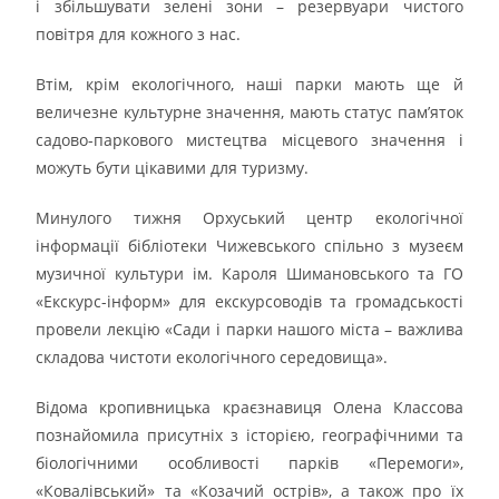
і збільшувати зелені зони – резервуари чистого
повітря для кожного з нас.
Втім, крім екологічного, наші парки мають ще й
величезне культурне значення, мають статус пам’яток
садово-паркового мистецтва місцевого значення і
можуть бути цікавими для туризму.
Минулого тижня Орхуський центр екологічної
інформації бібліотеки Чижевського спільно з музеєм
музичної культури ім. Кароля Шимановського та ГО
«Екскурс-інформ» для екскурсоводів та громадськості
провели лекцію «Сади і парки нашого міста – важлива
складова чистоти екологічного середовища».
Відома кропивницька краєзнавиця Олена Классова
познайомила присутніх з історією, географічними та
біологічними особливості парків «Перемоги»,
«Ковалівський» та «Козачий острів», а також про їх