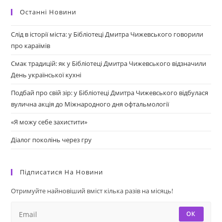
Останні Новини
Слід в історії міста: у Бібліотеці Дмитра Чижевського говорили
про караїмів
Смак традицій: як у Бібліотеці Дмитра Чижевського відзначили
День української кухні
Подбай про свій зір: у Бібліотеці Дмитра Чижевського відбулася
вулична акція до Міжнародного дня офтальмології
«Я можу себе захистити»
Діалог поколінь через гру
Підписатися На Новини
Отримуйте найновіший вміст кілька разів на місяць!
ОК