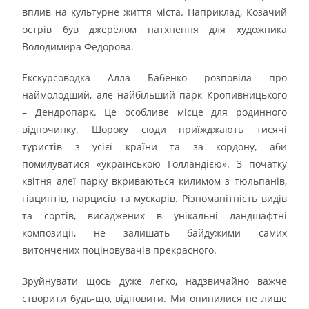
вплив на культурне життя міста. Наприклад, Козачий
острів був джерелом натхнення для художника
Володимира Федорова.
Екскурсоводка Алла Бабенко розповіла про
наймолодший, але найбільший парк Кропивницького
– Дендропарк. Це особливе місце для родинного
відпочинку. Щороку сюди приїжджають тисячі
туристів з усієї країни та за кордону, аби
помилуватися «українською Голландією». З початку
квітня алеї парку вкриваються килимом з тюльпанів,
гіацинтів, нарцисів та мускарів. Різноманітність видів
та сортів, висаджених в унікальні ландшафтні
композиції, не залишать байдужими самих
витончених поціновувачів прекрасного.
Зруйнувати щось дуже легко, надзвичайно важче
створити будь-що, відновити. Ми опинилися не лише