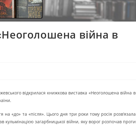
«Неоголошена війна в
Чижевського відкрилася книжкова виставка «Неоголошена війна в
раїни.
 на «до» та «після». Цього дня три роки тому росія розв’язала
в кульмінацією загарбницької війни, яку ворог розпочав проти