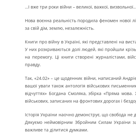
…І вже три роки війни – великої, важкої, визвольної
Нова воєнна реальність породила феномен нової л
за свій дім, землю, незалежність.
Книги про війну в Україні, які представлені на вис
У них розкриваються долі людей, які пройшли крізь
на перемогу. Ці книги створені журналістами, вій
правду.
Так, «24.02» – це щоденник війни, написаний Андрі
вашої уваги також антологія військових письменник
відчуттях» Богдана Смоляка, збірка «Пряма мова. 
військових, записаних на фронтових дорогах і бездо
Історія України наочно демонструє, що свобода не д
Дякуємо неймовірним Збройним Силам України за
важливе та ділитися думками.