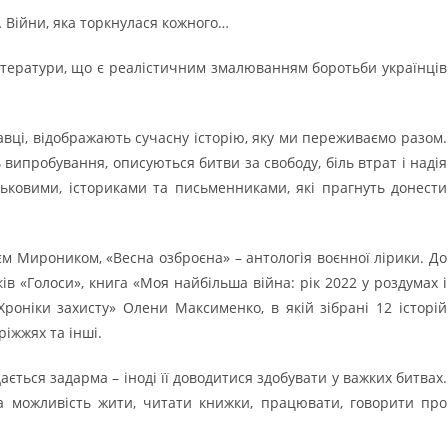
… Війни, яка торкнулася кожного…
ітератури, що є реалістичним змалюванням боротьби українців
тавці, відображають сучасну історію, яку ми переживаємо разом.
 випробування, описуються битви за свободу, біль втрат і надія
ськовими, істориками та письменниками, які прагнуть донести
єм Мироником, «Весна озброєна» – антологія воєнної лірики. До
ів «Голоси», книга «Моя найбільша війна: рік 2022 у роздумах і
Хроніки захисту» Олени Максименко, в якій зібрані 12 історій
ріжжях та інші.
ається задарма – іноді її доводитися здобувати у важких битвах.
 можливість жити, читати книжки, працювати, говорити про