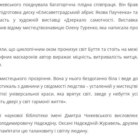
жевського поєднувала багаторічна плідна співпраця. Він брав
 підготовка диску «Єлисаветградський абрис Якова Паученка» та
асть у художній виставці «Дзеркало самотності. Виставка
зив відому мистецтвознавицю Олену Гуренко, яка написала про
или, що циклопічним оком пронизує світ Буття та стоїть на межі
фних маскаронів автор виражає міцність, витривалість митця,
.
истецького прозріння. Вона у нього бездоганно біла і веде до
ртикаль з давнини у свідомості людства – усталений у мистецтві
єї універсальної краси, яка врятує світ, зведе у небуття усі
ь двері у світ гармонії життя».
ої наукової бібліотеки імені Дмитра Чижевського висловлює
олодимировичу Надєждіну, Оксані Надєждіній-Журавель, друзям
ам’ятати цю талановиту і світлу людину.