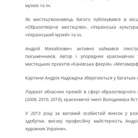
музею та ін.
Як мистецтвознавець багато публікувався в міс
«Образотворче мистецтво», «Українська культура
«Український музей» та ін.
Андрій Михайлович активно займався ілюстру
письменників. Автор і упорядник краєзнавчих т
мистецьких проєктів «Канівська феєрія», «Метаморф
Картини Андрія Надєждіна зберігаються у багатьох х
Лауреат обласних премій: в сфері образотворчого
(2008, 2010, 2019), краєзнавчої імені Володимира Яст
У 2013 році за вагомий особистий внесок у розв
здобутки, високу професійну майстерність Анд
художник України».