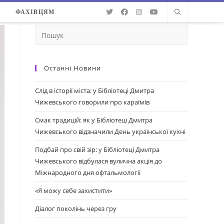
О
ФАХІВЦЯМ
Останні Новини
Слід в історії міста: у Бібліотеці Дмитра
Чижевського говорили про караїмів
Смак традицій: як у Бібліотеці Дмитра
Чижевського відзначили День української кухні
Подбай про свій зір: у Бібліотеці Дмитра
Чижевського відбулася вулична акція до
Міжнародного дня офтальмології
«Я можу себе захистити»
Діалог поколінь через гру