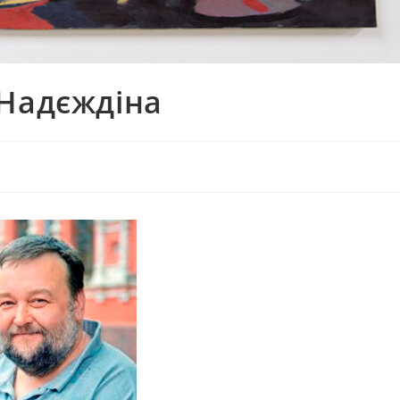
 Надєждіна