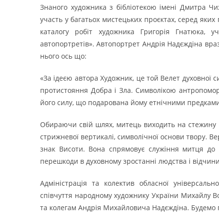
Знаного художника з бібліотекою імені Дмитра Чи
участь у багатьох мистецьких проєктах, серед яких
каталогу робіт художника Григорія Гнатюка, уч
автопортретів». Автопортрет Андрія Надєждіна вра
нього ось що:
«За ідеєю автора Художник, це той Велет духовної с
протистояння Добра і Зла. Символікою антропомор
його силу, що подарована йому етнічними предками
Обираючи свій шлях, митець виходить на стежину м
стрижневої вертикалі, символічної основи твору. Ве
знак Висоти. Вона спрямовує служіння митця до ті
перешкоди в духовному зростанні людства і відчинит
Адміністрація та колектив обласної універсальн
співчуття народному художнику України Михайлу В
та колегам Андрія Михайловича Надєждіна. Будемо п