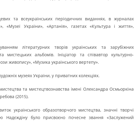
цевих та всеукраїнських періодичних виданнях, в журналах
», «Музеї України», «Артанія», газетах «Культура і життя»,
ванням літературних творів українських та зарубіжних
а мистецьких альбомів. Ініціатор та співавтор культурно-
ози живопису», «Музика українського вертепу».
удожніх музеях України, у приватних колекціях.
 мистецтва та мистецтвознавства імені Олександра Осмьоркіна
ребова (2015).
иток українського образотворчого мистецтва, значні творчі
рію Надєждіну було присвоєно почесне звання «Заслужений