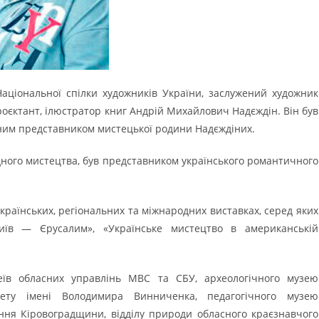
Національної спілки художників України, заслужений художник
роєктант, ілюстратор книг Андрій Михайлович Надєждін. Він був
ним представником мистецької родини Надєждіних.
ого мистецтва, був представником українського романтичного
країнських, регіональних та міжнародних виставках, серед яких
Київ — Єрусалим», «Українське мистецтво в американській
еїв обласних управлінь МВС та СБУ, археологічного музею
итету імені Володимира Винниченка, педагогічного музею
ення Кіровоградщини, відділу природи обласного краєзнавчого