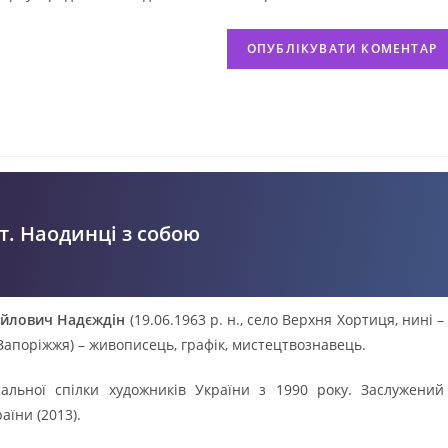
т. Наодинці з собою
айлович Надєждін
(19.06.1963 р. н., село Верхня Хортиця, нині –
Запоріжжя) – живописець, графік, мистецтвознавець.
альної спілки художників України з 1990 року. Заслужений
аїни (2013).