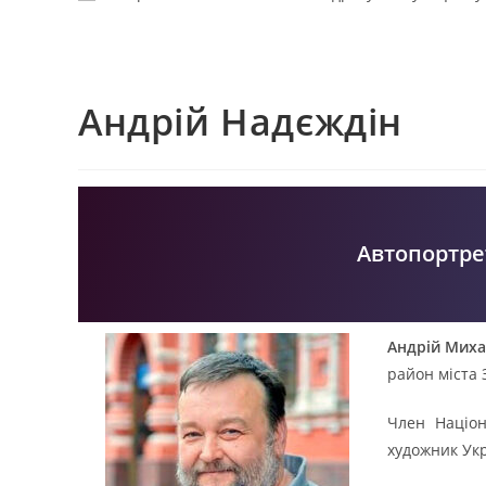
Андрій Надєждін
Автопортре
Андрій Мих
район міста 
Член Націон
художник Укр