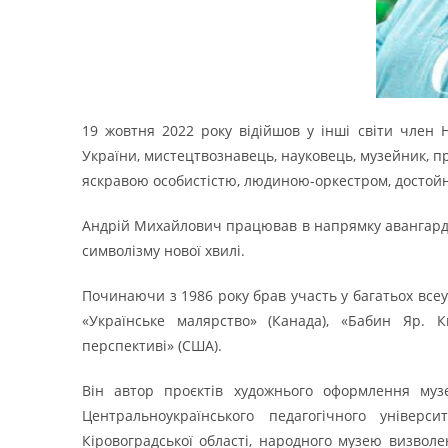
19 жовтня 2022 року відійшов у інші світи член 
України, мистецтвознавець, науковець, музейник, п
яскравою особистістю, людиною-оркестром, достой
Андрій Михайлович працював в напрямку авангардн
символізму нової хвилі.
Починаючи з 1986 року брав участь у багатьох всеу
«Українське малярство» (Канада), «Бабин Яр. 
перспективі» (США).
Він автор проєктів художнього оформлення муз
Центральноукраїнського педагогічного універс
Кіровоградської області, народного музею визвол