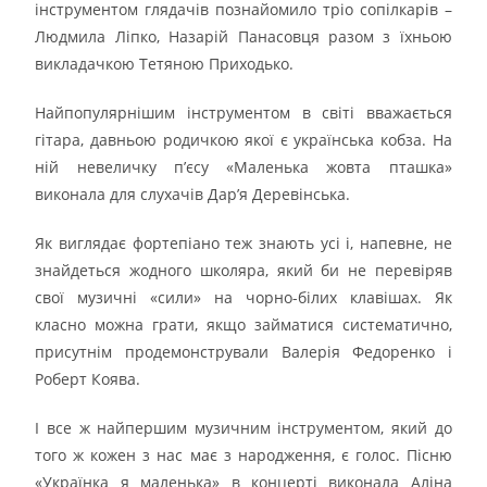
інструментом глядачів познайомило тріо сопілкарів –
Людмила Ліпко, Назарій Панасовця разом з їхньою
викладачкою Тетяною Приходько.
Найпопулярнішим інструментом в світі вважається
гітара, давньою родичкою якої є українська кобза. На
ній невеличку п’єсу «Маленька жовта пташка»
виконала для слухачів Дар’я Деревінська.
Як виглядає фортепіано теж знають усі і, напевне, не
знайдеться жодного школяра, який би не перевіряв
свої музичні «сили» на чорно-білих клавішах. Як
класно можна грати, якщо займатися систематично,
присутнім продемонстрували Валерія Федоренко і
Роберт Коява.
І все ж найпершим музичним інструментом, який до
того ж кожен з нас має з народження, є голос. Пісню
«Українка я маленька» в концерті виконала Аліна