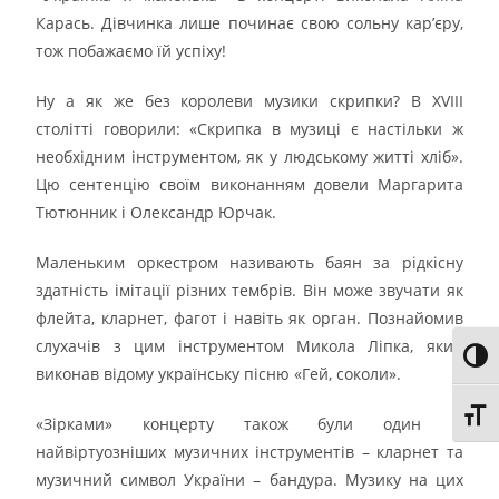
Карась. Дівчинка лише починає свою сольну кар’єру,
тож побажаємо їй успіху!
Ну а як же без королеви музики скрипки? В XVIII
столітті говорили: «Скрипка в музиці є настільки ж
необхідним інструментом, як у людському житті хліб».
Цю сентенцію своїм виконанням довели Маргарита
Тютюнник і Олександр Юрчак.
Маленьким оркестром називають баян за рідкісну
здатність імітації різних тембрів. Він може звучати як
флейта, кларнет, фагот і навіть як орган. Познайомив
слухачів з цим інструментом Микола Ліпка, який
Toggl
виконав відому українську пісню «Гей, соколи».
Toggl
«Зірками» концерту також були один із
найвіртуозніших музичних інструментів – кларнет та
музичний символ України – бандура. Музику на цих