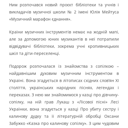
Ним розпочався новий проєкт бібліотеки та учнів і
викладачів музичної школи № 2 імені Юлія Мейтуса
«Музичний марафон єднання».
Країни музичних інструментів немає на жодній мапі,
але за допомогою юних музикантів в неї потрапили
відвідувачі бібліотеки, зокрема учні кропивницьких
шкіл та діти-переселенці.
Подорож розпочалася із знайомства з сопілкою –
найдавнішим духовим музичним інструментом в
Україні. Вона згадується в літописах східних слов’ян ХІ
століття, українських народних піснях, легендах і
переказах. З нею ми знайомимося у казці про дівчину-
сопілку, на ній грав Лукаш з «Лісової пісні» Лесі
Українки, вона згадується у казці Про убиту сестру і
калинову дудку та її літературній обробці Оксани
Забужко «Казка про калинову сопілку». З цим чудовим