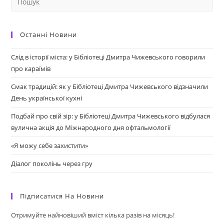
Останні Новини
Слід в історії міста: у Бібліотеці Дмитра Чижевського говорили
про караїмів
Смак традицій: як у Бібліотеці Дмитра Чижевського відзначили
День української кухні
Подбай про свій зір: у Бібліотеці Дмитра Чижевського відбулася
вулична акція до Міжнародного дня офтальмології
«Я можу себе захистити»
Діалог поколінь через гру
Підписатися На Новини
Отримуйте найновіший вміст кілька разів на місяць!