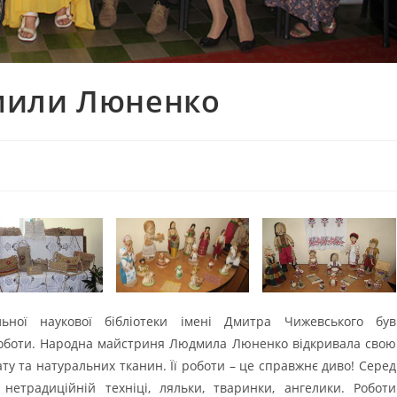
мили Люненко
льної наукової бібліотеки імені Дмитра Чижевського був
оботи. Народна майстриня Людмила Люненко відкривала свою
ату та натуральних тканин. Її роботи – це справжнє диво! Серед
 нетрадиційній техніці, ляльки, тваринки, ангелики. Роботи