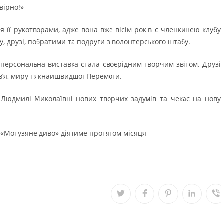
вірно!»
 її рукотворами, адже вона вже вісім років є членкинею клубу
у, друзі, побратими та подруги з волонтерського штабу.
 персональна виставка стала своєрідним творчим звітом. Друзі
в’я, миру і якнайшвидшої Перемоги.
ь Людмилі Миколаївні нових творчих задумів та чекає на нову
а «Мотузяне диво» діятиме протягом місяця.