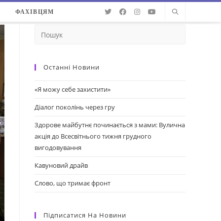
О
ФАХІВЦЯМ
Останні Новини
«Я можу себе захистити»
Діалог поколінь через гру
Здорове майбутнє починається з мами: Вулична
акція до Всесвітнього тижня грудного
вигодовування
Кавуновий драйв
Слово, що тримає фронт
Підписатися На Новини