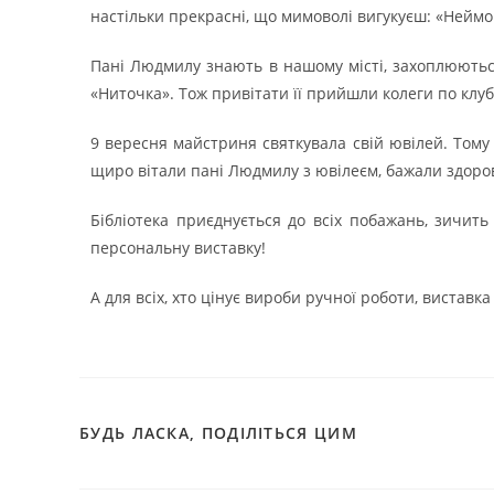
настільки прекрасні, що мимоволі вигукуєш: «Неймо
Пані Людмилу знають в нашому місті, захоплюються
«Ниточка». Тож привітати її прийшли колеги по клуб
9 вересня майстриня святкувала свій ювілей. Тому
щиро вітали пані Людмилу з ювілеєм, бажали здоро
Бібліотека приєднується до всіх побажань, зичит
персональну виставку!
А для всіх, хто цінує вироби ручної роботи, виставк
БУДЬ ЛАСКА, ПОДІЛІТЬСЯ ЦИМ