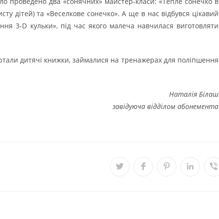
ло проведено два «сонячних» майстер-класи: «Тепле сонечко в
сту дітей) та «Веселкове сонечко». А ще в нас відбувся цікавий
ння 3-D кульки», під час якого малеча навчилася виготовляти
ортали дитячі книжки, займалися на тренажерах для поліпшення
Наталія Білаш
завідуюча відділом абонемента