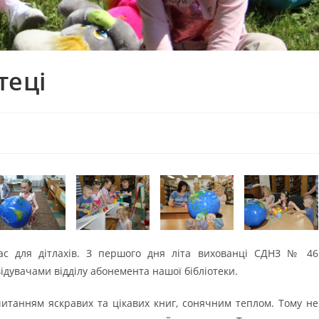
теці
ас для дітлахів. З першого дня літа вихованці СДНЗ № 46
відувачами відділу абонемента нашої бібліотеки.
читанням яскравих та цікавих книг, сонячним теплом. Тому не