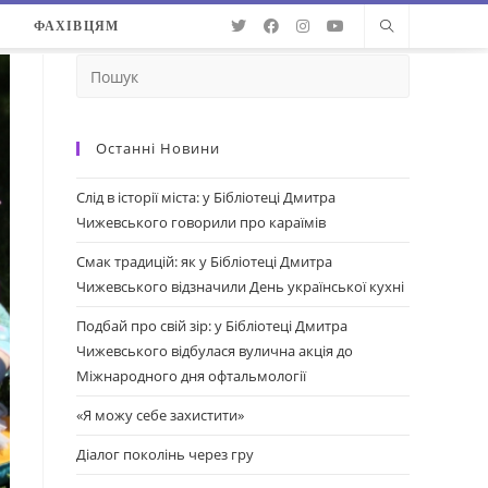
О
ФАХІВЦЯМ
Останні Новини
Слід в історії міста: у Бібліотеці Дмитра
Чижевського говорили про караїмів
Смак традицій: як у Бібліотеці Дмитра
Чижевського відзначили День української кухні
Подбай про свій зір: у Бібліотеці Дмитра
Чижевського відбулася вулична акція до
Міжнародного дня офтальмології
«Я можу себе захистити»
Діалог поколінь через гру