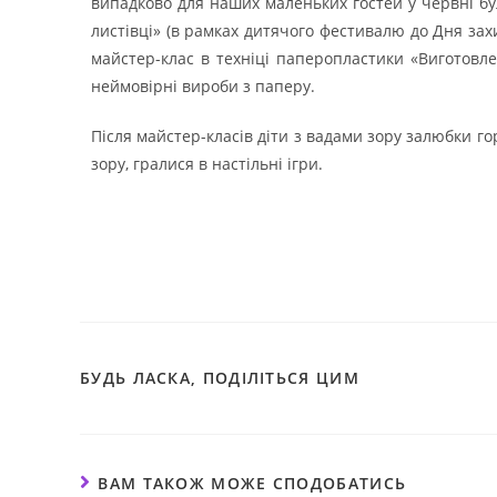
випадково для наших маленьких гостей у червні бу
листівці» (в рамках дитячого фестивалю до Дня захи
майстер-клас в техніці паперопластики «Виготовле
неймовірні вироби з паперу.
Після майстер-класів діти з вадами зору залюбки г
зору, гралися в настільні ігри.
БУДЬ ЛАСКА, ПОДІЛІТЬСЯ ЦИМ
ВАМ ТАКОЖ МОЖЕ СПОДОБАТИСЬ