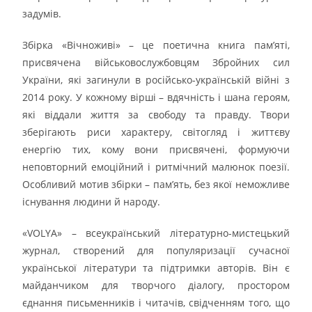
задумів.
Збірка «Вічноживі» – це поетична книга пам’яті,
присвячена військовослужбовцям Збройних сил
України, які загинули в російсько-українській війні з
2014 року. У кожному вірші – вдячність і шана героям,
які віддали життя за свободу та правду. Твори
зберігають риси характеру, світогляд і життєву
енергію тих, кому вони присвячені, формуючи
неповторний емоційний і ритмічний малюнок поезії.
Особливий мотив збірки – пам’ять, без якої неможливе
існування людини й народу.
«VOLYA» – всеукраїнський літературно-мистецький
журнал, створений для популяризації сучасної
української літератури та підтримки авторів. Він є
майданчиком для творчого діалогу, простором
єднання письменників і читачів, свідченням того, що