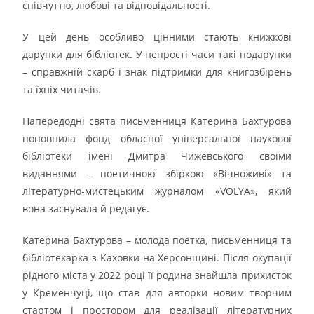
співчуттю, любові та відповідальності.
У цей день особливо цінними стають книжкові
дарунки для бібліотек. У непрості часи такі подарунки
– справжній скарб і знак підтримки для книгозбірень
та їхніх читачів.
Напередодні свята письменниця Катерина Бахтурова
поповнила фонд обласної універсальної наукової
бібліотеки імені Дмитра Чижевського своїми
виданнями – поетичною збіркою «Вічноживі» та
літературно-мистецьким журналом «VOLYA», який
вона заснувала й редагує.
Катерина Бахтурова – молода поетка, письменниця та
бібліотекарка з Каховки на Херсонщині. Після окупації
рідного міста у 2022 році її родина знайшла прихисток
у Кременчуці, що став для авторки новим творчим
стартом і простором для реалізації літературних