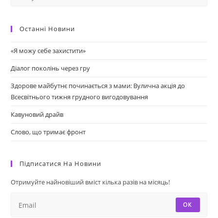
Останні Новини
«Я можу себе захистити»
Діалог поколінь через гру
Здорове майбутнє починається з мами: Вулична акція до
Всесвітнього тижня грудного вигодовування
Кавуновий драйв
Слово, що тримає фронт
Підписатися На Новини
Отримуйте найновіший вміст кілька разів на місяць!
ОК