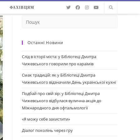
О
ФАХІВЦЯМ
Останні Новини
Слід в історії міста: у Бібліотеці Дмитра
Чижевського говорили про караїмів
Смак традицій: як у Бібліотеці Дмитра
Чижевського відзначили День української кухні
Подбай про свій зір: у Бібліотеці Дмитра
Чижевського відбулася вулична акція до
Міжнародного дня офтальмології
«Я можу себе захистити»
Діалог поколінь через гру