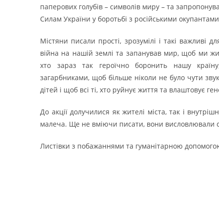
паперових голубів – символів миру – та запропонув
Силам України у боротьбі з російськими окупантами
Містяни писали прості, зрозумілі і такі важливі 
війна на нашій землі та запанував мир, щоб ми жи
хто зараз так героїчно боронить нашу країну,
загарбниками, щоб більше ніколи не було чути зву
дітей і щоб всі ті, хто руйнує життя та влаштовує г
До акції долучилися як жителі міста, так і внутріш
малеча. Ще не вміючи писати, вони висловлювали 
Листівки з побажаннями та гуманітарною допомогою