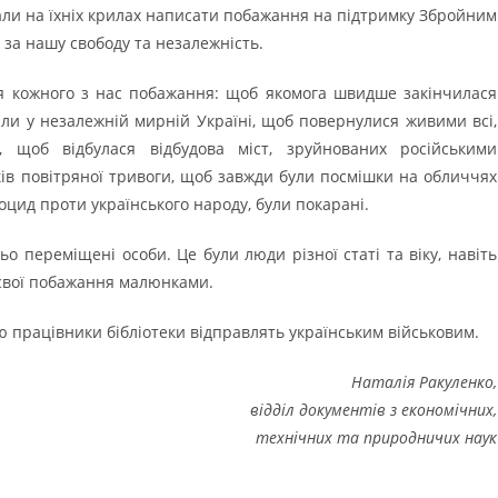
али на їхніх крилах написати побажання на підтримку Збройним
 за нашу свободу та незалежність.
для кожного з нас побажання: щоб якомога швидше закінчилася
ли у незалежній мирній Україні, щоб повернулися живими всі,
 щоб відбулася відбудова міст, зруйнованих російськими
ків повітряної тривоги, щоб завжди були посмішки на обличчях
еноцид проти українського народу, були покарані.
ньо переміщені особи. Це були люди різної статі та віку, навіть
свої побажання малюнками.
 працівники бібліотеки відправлять українським військовим.
Наталія Ракуленко,
відділ документів з економічних,
технічних та природничих наук