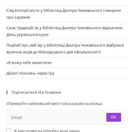
Слід в історії міста: у Бібліотеці Дмитра Чижевського говорили
про караїмів
Смак традицій: як у Бібліотеці Дмитра Чижевського відзначили
День української кухні
Подбай про свій зір: у Бібліотеці Дмитра Чижевського відбулася
вулична акція до Міжнародного дня офтальмології
«Я можу себе захистити»
Діалог поколінь через гру
Підписатися На Новини
Отримуйте найновіший вміст кілька разів на місяць!
ОК
Я даю дозвіл на обробку моїх даних