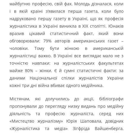
майбутню професію, свій фах. Молодь дізналася, коли
і в якій країні з’явилася перша газета, коли було
надруковано першу газету в Україні, що як професія
журналістика в Україні виникла в ХІХ столітті. Юнаків
вразив цікавий статистичний факт, який вони
обговорювали: 79% авторів американських газет –
чоловіки. Тому бути жінкою в американській
журналістиці важко. В Україні все виглядає мало не з
точністю навпаки: на журналістських факультетах
майже 80% – жінки. Є й сумні статистичні факти: за
даними Національної спілки журналістів України
кожні три дні війна вбиває одного медійника.
Містянам, які долучились до акції, бібліографи
пропонували до перегляду низку видань про медійну
діяльність та професію журналіста, серед них
«Мистецтво журналізму» Юрія Шаповала, довідник
«Журналістика та медіа» Зігфріда Вайшенберга,