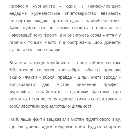
Професія журналіста – одна із найважливіших,
недарма журналістське співтовариство вважають
четвертою владою, проте й одна з найнебезпечних.
Адже журналісти не тільки воюють з ворогом на
інформаційному фронті, а й ризикують своїм життям у
гарячих точках, часто під обстрілами, щоб донести
суспільству слово правди.
Вітаючи фахівців-медійників із професійним святом,
бібліотекарі головної книгозбірні області провели
акцію «Факти – зброя, правда – ціль». Мета заходу –
вияскравити для містян значення професії
журналіста, ознайомити з цікавими фактами про
розвиток і становлення журналістики в світі, а також з
особливостями журналістської діяльності.
Найбільше факти зацікавили містян підліткового віку,
що не дивно, адже невдовзі вони будуть обирати