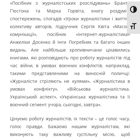
«Посібник з журналістських розслідувань» Бранта
Toggl
Г’юстона та Марка Горвіта, книгу роздумів,
спостережень, спогадів «Уроки журналістики і життя»
колективу авторів, підручник Сергія Квіта «Масові
Toggl
комунікації», посібник «Інтернет-журналістика»
Анжеліки Досенко й Інги Погребняк та багато інших
видань. Але найбільше кропивничани цікавились
книгами, які розповідають про роботу журналістів під
час війни, в умовах воєнних конфліктів, наприклад,
такими представленими на виносній поличці:
«Журналісти стріляють не кулями», «Журналістика в
умовах конфлікту», «Військова журналістика.
Український аспект», «Українська журналістика та її
воєнний сегмент учора, сьогодні, завтра».
Цінуємо роботу журналістів, їх тексти – це голос часу,
голос правди. Бажаємо нашим журналістам, які
виконують таку важливу суспільну місію, щоб