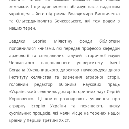
земляком. І ще один момент зближує нас з видатним
українцем – його підтримка Володимира Винниченка
та Ольгерда-Іполита Бочковського, які теж родом з
наших терен.
Завдяки Сергію Мілютіну фонди бібліотеки
поповнилися книгами, які передав професор кафедри
археології та спеціальних галузей історичної науки
Черкаського національного університету імені
Богдана Хмельницького, директор науково-дослідного
інституту селянства та вивчення аграрної історії,
головний редактор збірника наукових праць
«Український селянин», доктор історичних наук Сергій
Корновенко. Ці книги розширюють уявлення про
аграрну історію України та пояснюють низку
суспільних процесів, які мали місце на теренах нашої
країни у першій третині ХХ ст.