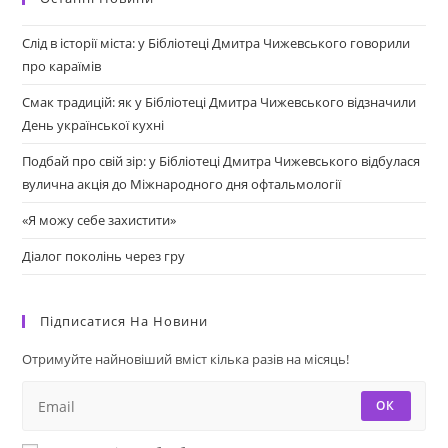
Слід в історії міста: у Бібліотеці Дмитра Чижевського говорили
про караїмів
Смак традицій: як у Бібліотеці Дмитра Чижевського відзначили
День української кухні
Подбай про свій зір: у Бібліотеці Дмитра Чижевського відбулася
вулична акція до Міжнародного дня офтальмології
«Я можу себе захистити»
Діалог поколінь через гру
Підписатися На Новини
Отримуйте найновіший вміст кілька разів на місяць!
ОК