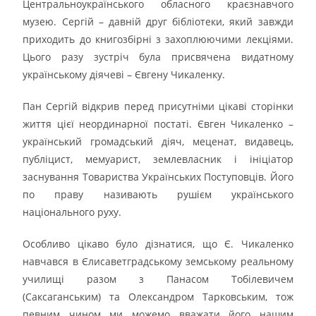
Центральноукраїнського обласного краєзнавчого
музею. Сергій – давній друг бібліотеки, який завжди
приходить до книгозбірні з захоплюючими лекціями.
Цього разу зустріч була присвячена видатному
українському діячеві – Євгену Чикаленку.
Пан Сергій відкрив перед присутніми цікаві сторінки
життя цієї неординарної постаті. Євген Чикаленко –
український громадський діяч, меценат, видавець,
публіцист, мемуарист, землевласник і ініціатор
заснування Товариства Українських Поступовців. Його
по праву називають рушієм українського
національного руху.
Особливо цікаво було дізнатися, що Є. Чикаленко
навчався в Єлисаветградському земському реальному
училищі разом з Панасом Тобілевичем
(Саксаганським) та Олександром Тарковським, тож
певним чином ми можемо вважати його нашим