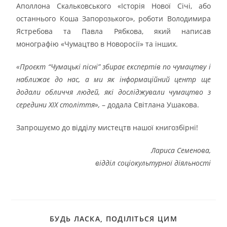
Аполлона Скальковського «Історія Нової Січі, або
останнього Коша Запорозького», роботи Володимира
Ястребова та Павла Рябкова, який написав
монографію «Чумацтво в Новоросії» та інших.
«Проєкт “Чумацькі пісні” збирає експертів по чумацтву і
наближає до нас, а ми як інформаційний центр ще
додали обличчя людей, які досліджували чумацтво з
середини ХІХ століття»,
– додала Світлана Ушакова.
Запрошуємо до відділу мистецтв нашої книгозбірні!
Лариса Семенова,
відділ соціокультурної діяльності
БУДЬ ЛАСКА, ПОДІЛІТЬСЯ ЦИМ