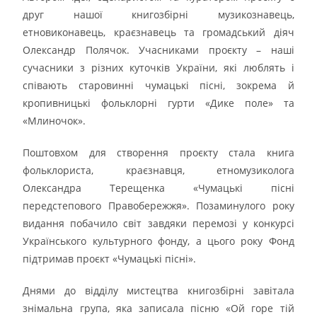
друг нашої книгозбірні музикознавець,
етновиконавець, краєзнавець та громадський діяч
Олександр Полячок. Учасниками проєкту – наші
сучасники з різних куточків України, які люблять і
співають старовинні чумацькі пісні, зокрема й
кропивницькі фольклорні гурти «Дике поле» та
«Млиночок».
Поштовхом для створення проєкту стала книга
фольклориста, краєзнавця, етномузиколога
Олександра Терещенка «Чумацькі пісні
передстепового Правобережжя». Позаминулого року
видання побачило світ завдяки перемозі у конкурсі
Українського культурного фонду, а цього року Фонд
підтримав проєкт «Чумацькі пісні».
Днями до відділу мистецтва книгозбірні завітала
знімальна група, яка записала пісню «Ой горе тій