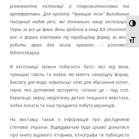
різноманітні інсталяції зі старожитностями та
артефактами. Для проєкту
“Чумацькі пісні
” Володимир
Нагорний надав речі, які доповнили нашу експозицію.
Toggl
Перш за все це ярма. Вони зроблені в кінці ХІХ століття,
але їх форма повторює ту традиційну форму, за якою
Toggl
робити ярма для волів чумаків»,
– розповіла
бібліотекарка.
В експозиції можна побачити батіг, вісі від воза,
чумацькі таріль та ложки, які мають своєрідну форму,
баклагу для води, ковальські ножі для обрізання копит,
гирю, яка допоможе зрозуміти, скільки це – пуд солі,
барильце, мірку, медогонку, деталі ткацького верстака,
хлібні лопати та інші предмети побуту українців.
На виставці також є інформація про дослідників
степової України. Відвідувачам буде цікаво дізнатися
про книгу відомого історика, етнографа та публіциста