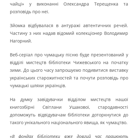
чайці» у виконанні Олександра Терещенка та
розповідь про неї.
Зйомка відбувалася в антуражі автентичних речей.
Частину з них надав відомий колекціонер Володимир
Нагорний.
Веб-серіал про чумацьку пісню буде презентований у
відділі мистецтв бібліотеки Чижевського на початку
зими. До цього часу запрошуємо подивитися виставку
українських старожитностей та почути розповідь про
чумацькі шляхи українців.
На думку завідувачки відділом мистецтв нашої
книгозбірні Світлани Ушакової, стародавності
допоможуть відвідувачам бібліотеки доторкнутися до
такого унікального національного явища, як чумацтво.
«В фондах бібліотеки вже довгий час працюють