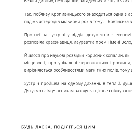
безліч дивних, незвіданих, загадкових місць, в яки
Так, поблизу Кропивницького знаходиться одна з ас
падінь астероїдів мільйони років тому, – Бовтиська 
Про неї на зустрічі у відділі документів з еконо
розповіла краєзнавиця, лауреатка премії імені Вол
Йшлося про наукові розвідки корисних копалин, які 
місцевості, про унікальні червонокнижні рослини
вирізняються особливостями магнітних полів, тому ці
Зустріч пройшла на одному диханні, в теплій, душ
Дякуємо всім учасникам заходу за цікаве спілкуванн
БУДЬ ЛАСКА, ПОДІЛІТЬСЯ ЦИМ