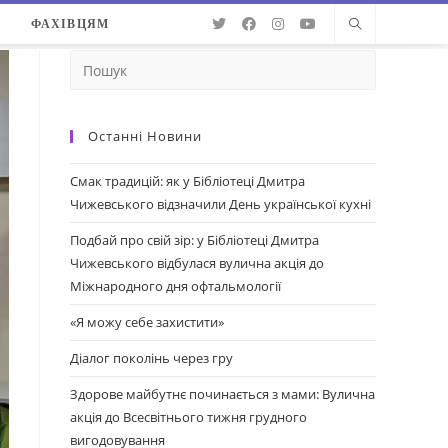
О
ФАХІВЦЯМ
Останні Новини
Смак традицій: як у Бібліотеці Дмитра
Чижевського відзначили День української кухні
Подбай про свій зір: у Бібліотеці Дмитра
Чижевського відбулася вулична акція до
Міжнародного дня офтальмології
«Я можу себе захистити»
Діалог поколінь через гру
Здорове майбутнє починається з мами: Вулична
акція до Всесвітнього тижня грудного
вигодовування