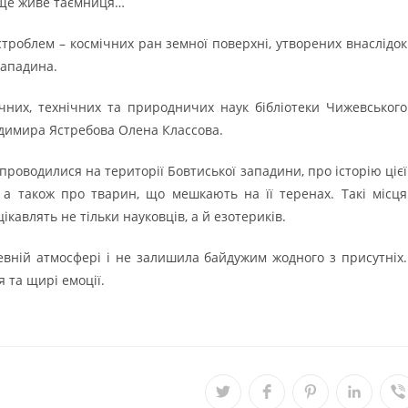
х ще живе таємниця…
троблем – космічних ран земної поверхні, утворених внаслідок
западина.
мічних, технічних та природничих наук бібліотеки Чижевського
одимира Ястребова Олена Классова.
проводилися на території Бовтиської западини, про історію цієї
, а також про тварин, що мешкають на її теренах. Такі місця
кавлять не тільки науковців, а й езотериків.
евній атмосфері і не залишила байдужим жодного з присутніх.
я та щирі емоції.