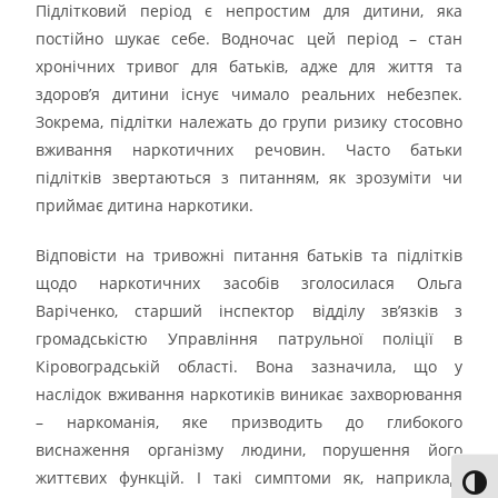
Підлітковий період є непростим для дитини, яка
постійно шукає себе. Водночас цей період – стан
хронічних тривог для батьків, адже для життя та
здоров’я дитини існує чимало реальних небезпек.
Зокрема, підлітки належать до групи ризику стосовно
вживання наркотичних речовин. Часто батьки
підлітків звертаються з питанням, як зрозуміти чи
приймає дитина наркотики.
Відповісти на тривожні питання батьків та підлітків
щодо наркотичних засобів зголосилася Ольга
Варіченко, старший інспектор відділу зв’язків з
громадськістю Управління патрульної поліції в
Кіровоградській області. Вона зазначила, що у
наслідок вживання наркотиків виникає захворювання
– наркоманія, яке призводить до глибокого
виснаження організму людини, порушення його
життєвих функцій. І такі симптоми як, наприклад,
Toggl