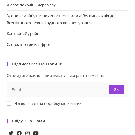
Діалог поколінь через гру
Здорове майбутнє починається з мами: Вулична акція до
Всесвітнього тижня грудного вигодовування
Кавуновий драйв
Слово, що тримає фронт
Підписатися На Новини
Отримуйте найновіший вміст кілька разів на місяць!
ОК
Я даю дозвіл на обробку моїх даних
Слідуй За Нами