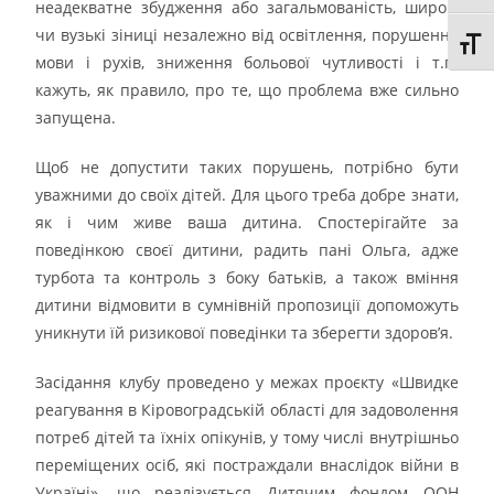
неадекватне збудження або загальмованість, широкі
чи вузькі зіниці незалежно від освітлення, порушення
Toggl
мови і рухів, зниження больової чутливості і т.п.
кажуть, як правило, про те, що проблема вже сильно
запущена.
Щоб не допустити таких порушень, потрібно бути
уважними до своїх дітей. Для цього треба добре знати,
як і чим живе ваша дитина. Спостерігайте за
поведінкою своєї дитини, радить пані Ольга, адже
турбота та контроль з боку батьків, а також вміння
дитини відмовити в сумнівній пропозиції допоможуть
уникнути їй ризикової поведінки та зберегти здоров’я.
Засідання клубу проведено у межах проєкту «Швидке
реагування в Кіровоградській області для задоволення
потреб дітей та їхніх опікунів, у тому числі внутрішньо
переміщених осіб, які постраждали внаслідок війни в
Україні», що реалізується Дитячим фондом ООН