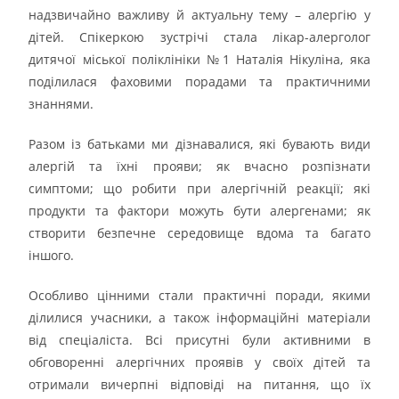
надзвичайно важливу й актуальну тему – алергію у
дітей. Спікеркою зустрічі стала лікар-алерголог
дитячої міської поліклініки №1 Наталія Нікуліна, яка
поділилася фаховими порадами та практичними
знаннями.
Разом із батьками ми дізнавалися, які бувають види
алергій та їхні прояви; як вчасно розпізнати
симптоми; що робити при алергічній реакції; які
продукти та фактори можуть бути алергенами; як
створити безпечне середовище вдома та багато
іншого.
Особливо цінними стали практичні поради, якими
ділилися учасники, а також інформаційні матеріали
від спеціаліста. Всі присутні були активними в
обговоренні алергічних проявів у своїх дітей та
отримали вичерпні відповіді на питання, що їх