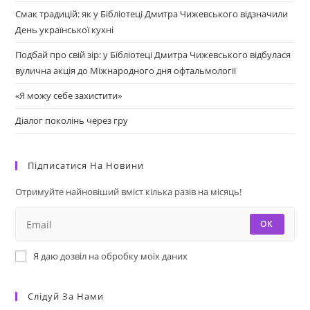
Смак традицій: як у Бібліотеці Дмитра Чижевського відзначили
День української кухні
Подбай про свій зір: у Бібліотеці Дмитра Чижевського відбулася
вулична акція до Міжнародного дня офтальмології
«Я можу себе захистити»
Діалог поколінь через гру
Підписатися На Новини
Отримуйте найновіший вміст кілька разів на місяць!
ОК
Я даю дозвіл на обробку моїх даних
Слідуй За Нами