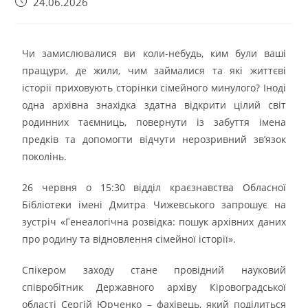
24.06.2026
Чи замислювалися ви коли-небудь, ким були ваші
пращури, де жили, чим займалися та які життєві
історії приховують сторінки сімейного минулого? Іноді
одна архівна знахідка здатна відкрити цілий світ
родинних таємниць, повернути із забуття імена
предків та допомогти відчути нерозривний зв’язок
поколінь.
26 червня о 15:30 відділ краєзнавства Обласної
Бібліотеки імені Дмитра Чижевського запрошує на
зустріч «Генеалогічна розвідка: пошук архівних даних
про родину та відновлення сімейної історії».
Спікером заходу стане провідний науковий
співробітник Державного архіву Кіровоградської
області Сергій Юрченко – фахівець, який поділиться