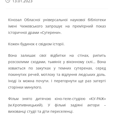
13.01.2023
Кінозал Обласної універсальної наукової бібліотеки
імені Чижевського запрошує на прем’єрний показ
історичної драми «Сутерени».
Кожен будинок є свідком історії.
Вона залишає свої відбитки на стінах, рипить
розсохлими сходами, тьмяніє у віконному склі… Вона
ховається по закутках у темних сутеренах, серед
покинутих речей, мотлоху та відлуння людських доль.
Іноді їх можна почути. І перегорнути ще раз затерті
сторінки минулого.
Фільм знято дитячою кіно-теле-студією «КУ-РАЖ»
(м.Кропивницький). У фільмі задіяні актори –
вихованці студії та діти переселенці.