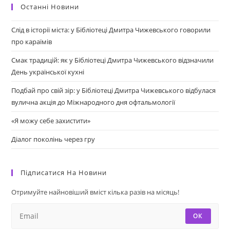
Останні Новини
Слід в історії міста: у Бібліотеці Дмитра Чижевського говорили
про караїмів
Смак традицій: як у Бібліотеці Дмитра Чижевського відзначили
День української кухні
Подбай про свій зір: у Бібліотеці Дмитра Чижевського відбулася
вулична акція до Міжнародного дня офтальмології
«Я можу себе захистити»
Діалог поколінь через гру
Підписатися На Новини
Отримуйте найновіший вміст кілька разів на місяць!
ОК