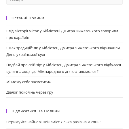
Останні Новини
Слід в історії міста: у Бібліотеці Дмитра Чижевського говорили
про караїмів
Смак традицій: як у Бібліотеці Дмитра Чижевського відзначили
День української кухні
Подбай про свій зір: у Бібліотеці Дмитра Чижевського відбулася
вулична акція до Міжнародного дня офтальмології
«Я можу себе захистити»
Діалог поколінь через гру
Підписатися На Новини
Отримуйте найновіший вміст кілька разів на місяць!