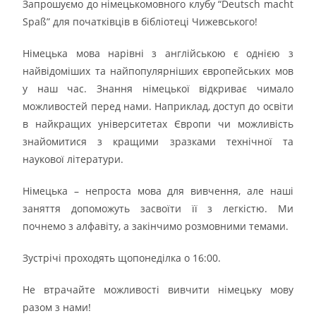
Запрошуємо до німецькомовного клубу “Deutsch macht
Spaß” для початківців в бібліотеці Чижевського!
Німецька мова нарівні з англійською є однією з
найвідоміших та найпопулярніших європейських мов
у наш час. Знання німецької відкриває чимало
можливостей перед нами. Наприклад, доступ до освіти
в найкращих університетах Європи чи можливість
знайомитися з кращими зразками технічної та
наукової літератури.
Німецька – непроста мова для вивчення, але наші
заняття допоможуть засвоїти її з легкістю. Ми
почнемо з алфавіту, а закінчимо розмовними темами.
Зустрічі проходять щопонеділка о 16:00.
Не втрачайте можливості вивчити німецьку мову
разом з нами!