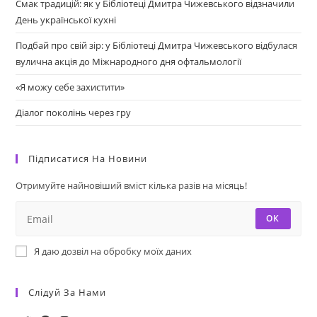
Смак традицій: як у Бібліотеці Дмитра Чижевського відзначили
День української кухні
Подбай про свій зір: у Бібліотеці Дмитра Чижевського відбулася
вулична акція до Міжнародного дня офтальмології
«Я можу себе захистити»
Діалог поколінь через гру
Підписатися На Новини
Отримуйте найновіший вміст кілька разів на місяць!
ОК
Я даю дозвіл на обробку моїх даних
Слідуй За Нами