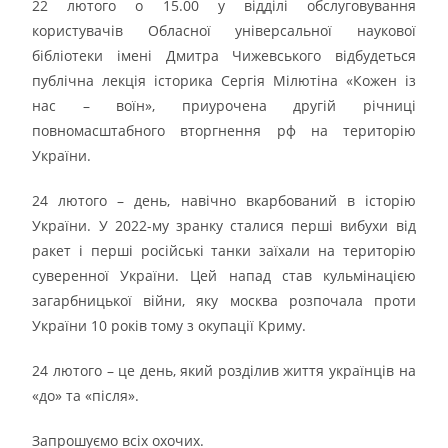
22 лютого о 15.00 у відділі обслуговування
користувачів Обласної універсальної наукової
бібліотеки імені Дмитра Чижевського відбудеться
публічна лекція історика Сергія Мілютіна «Кожен із
нас – воїн», приурочена другій річниці
повномасштабного вторгнення рф на територію
України.
24 лютого – день, навічно вкарбований в історію
України. У 2022-му зранку сталися перші вибухи від
ракет і перші російські танки заїхали на територію
суверенної України. Цей напад став кульмінацією
загарбницької війни, яку москва розпочала проти
України 10 років тому з окупації Криму.
24 лютого – це день, який розділив життя українців на
«до» та «після».
Запрошуємо всіх охочих.