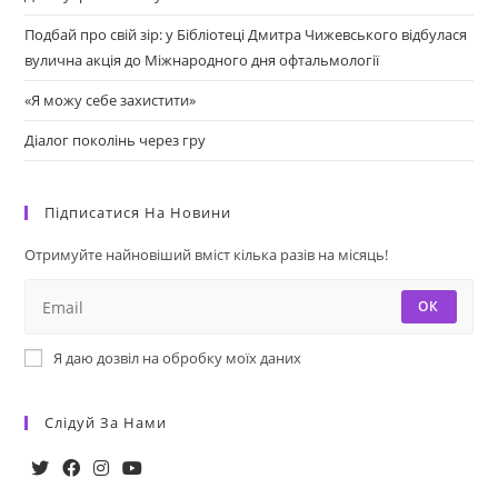
Подбай про свій зір: у Бібліотеці Дмитра Чижевського відбулася
вулична акція до Міжнародного дня офтальмології
«Я можу себе захистити»
Діалог поколінь через гру
Підписатися На Новини
Отримуйте найновіший вміст кілька разів на місяць!
ОК
Я даю дозвіл на обробку моїх даних
Слідуй За Нами