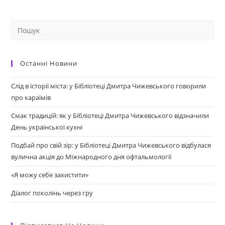
Останні Новини
Слід в історії міста: у Бібліотеці Дмитра Чижевського говорили
про караїмів
Смак традицій: як у Бібліотеці Дмитра Чижевського відзначили
День української кухні
Подбай про свій зір: у Бібліотеці Дмитра Чижевського відбулася
вулична акція до Міжнародного дня офтальмології
«Я можу себе захистити»
Діалог поколінь через гру