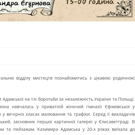
італьню відділу мистецтв познайомитись з цікавою родинною
Адамської на тлі боротьби за незалежність України та Польщі.
вона навчалась у приватній жіночий гімназії Єфімовської у
 у вечірніх класах малювання та графіки. Серед її викладачів
ький, засновник першої картинної галереї у Єлисаветграді. В
ам та пейзажам. Казимира Адамська у 20-х роках виїхала до