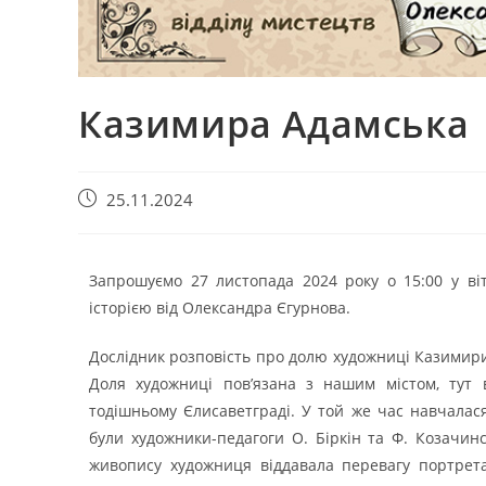
Казимира Адамська
25.11.2024
Запрошуємо 27 листопада 2024 року о 15:00 у в
історією від Олександра Єгурнова.
Дослідник розповість про долю художниці Казимири 
Доля художниці пов’язана з нашим містом, тут 
тодішньому Єлисаветграді. У той же час навчалася
були художники-педагоги О. Біркін та Ф. Козачинс
живопису художниця віддавала перевагу портрет