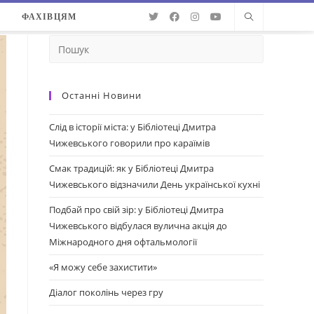
О
ФАХІВЦЯМ
Останні Новини
Слід в історії міста: у Бібліотеці Дмитра
Чижевського говорили про караїмів
Смак традицій: як у Бібліотеці Дмитра
Чижевського відзначили День української кухні
Подбай про свій зір: у Бібліотеці Дмитра
Чижевського відбулася вулична акція до
Міжнародного дня офтальмології
«Я можу себе захистити»
Діалог поколінь через гру