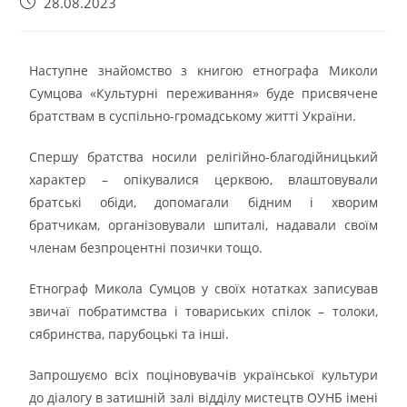
28.08.2023
Наступне знайомство з книгою етнографа Миколи
Сумцова «Культурні переживання» буде присвячене
братствам в суспільно-громадському житті України.
Спершу братства носили релігійно-благодійницький
характер – опікувалися церквою, влаштовували
братські обіди, допомагали бідним і хворим
братчикам, організовували шпиталі, надавали своїм
членам безпроцентні позички тощо.
Етнограф Микола Сумцов у своїх нотатках записував
звичаї побратимства і товариських спілок – толоки,
сябринства, парубоцькі та інші.
Запрошуємо всіх поціновувачів української культури
до діалогу в затишній залі відділу мистецтв ОУНБ імені