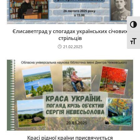
Toggl
Єлисаветград у спогадах українських січових
стрільців
Toggl
21.02.2025
Красі рідної країни присвячується