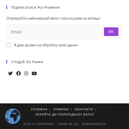
Підписатися На Новини
Отримуйте найновіший вміст кілька разів на місяць!
ОК
Я даю дозвіл на обробку моїх даних
Слідуй За Нами
ГОЛОВНА
НОВИНИ
КОНТАКТИ
ПЕРЕЙТИ ДО ПОПЕРЕДНЬОЇ ВЕРСІЇ
2026 © COPYRIGHT · ОУНБ ІМ. Д.І. ЧИЖЕВСЬКОГО