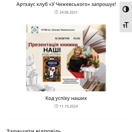
Артхаус клуб «У Чижевського» запрошує!
Toggl
24.06.2021
Toggl
Код успіху наших
11.10.2024
Залишити відповідь