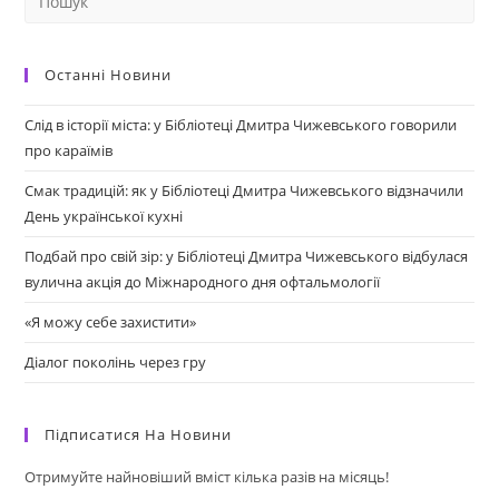
Останні Новини
Слід в історії міста: у Бібліотеці Дмитра Чижевського говорили
про караїмів
Смак традицій: як у Бібліотеці Дмитра Чижевського відзначили
День української кухні
Подбай про свій зір: у Бібліотеці Дмитра Чижевського відбулася
вулична акція до Міжнародного дня офтальмології
«Я можу себе захистити»
Діалог поколінь через гру
Підписатися На Новини
Отримуйте найновіший вміст кілька разів на місяць!