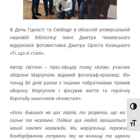
В День Гідності та Свободи в обласній універсальній
науковій бібліотеці імені Дмитра Чижевського
відкрилася фотовиставка Дмитра Ореста Козацького
«Ті, що зі сталі».
Автор світлин – прес-офіцер полку «Азов», учасник
оборони Маріуполя, відомий фотограф-хронікер. Він
понад 80 днів разом з іншими побратимами тримав
оборону Маріуполя і фіксував життя та героїчну
боротьбу захисників «Азовсталі».
Toggl
«Коли дивишся на цих героїв, то розумієш, що ми є
сильні та незламні. Подвиг цих людей залишиться у
Toggl
нашій пам’яті назавжди. Ми, маріупольці, пережили
бомбардування, готували їжу на вогнищі та шукали