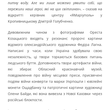
питну воду. Але ми лише можемо уявити собі, що
пережили наші герої, які на цих світлинах»,
– сказав на
відкритті керівник центру «ЯМаріуполь» у
Кропивницькому Дімітрій Голубченко.
Дивовижним чином з фотографіями Ореста
Козацького входять у резонанс пророчі картини
відомого олександрійського художника Федіра Лагна.
Написані у часи, коли Україна здобувала свою
незалежність, ці твори торкаються базових питань
людського буття. Доповнюють твори артефакти війни,
які збирає Обласний краєзнавчий музей,
повідомлення про війну місцевої преси, присвячені
подіям війни конверти та марки Укрпошти і ювілейні
монети Ощадбанку та патріотичні картини художниці
Олени Байди, які вона вивезла з Нової Каховки через
російські блокпости.