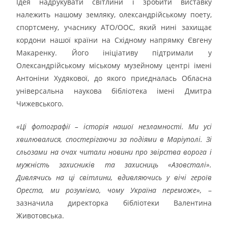
Ідея надрукувати світлини і зробити виставку
належить нашому земляку, олександрійському поету,
спортсмену, учаснику АТО/ООС, який нині захищає
кордони нашої країни на Східному напрямку Євгену
Макаренку. Його ініціативу підтримали у
Олександрійському міському музейному центрі імені
Антоніни Худякової, до якого приєдналась Обласна
універсальна наукова бібліотека імені Дмитра
Чижевського.
«Ці фотографії
– історія нашої незламності. Ми усі
хвилювалися, спостерігаючи за подіями в Маріуполі. Зі
сльозами на очах читали новини про звірства ворога і
мужність захисників та захисниць «Азовсталі».
Дивлячись на ці світлини, вдивляючись у вічі героїв
Ореста, ми розуміємо, чому Україна переможе»,
–
зазначила директорка бібліотеки Валентина
Животовська.