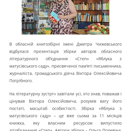
В обласній книгозбірні імені Дмитра Чижевського
відбулася презентація збірки авторів обласного
літературного об’єднання «Степ» «Яблука з
матусівського саду», присвяченої пам’яті письменника,
журналіста, громадського діяча Віктора Олексійовича
Погрібного.
На літературну зустріч завітали усі, хто знав, поважав і
цінував Віктора Олексійовича, розумів вагу його
постаті, масштаб особистості. Збірка «Яблука з
матусівського саду» – це вже сьома за 11 місяців
книжка, яку власним ресурсом випустило
літоб’єднання «Степ». Автори збірки – Ольга Полевіна,