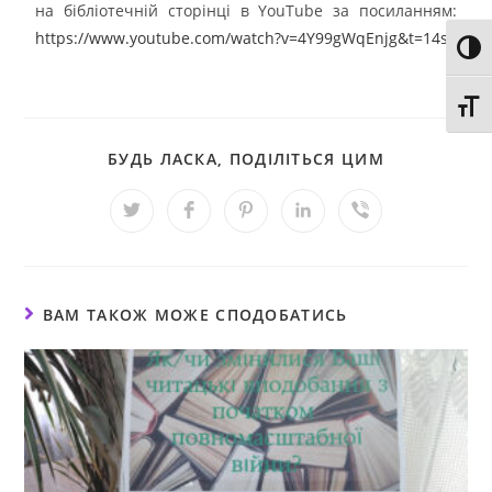
на бібліотечній сторінці в YouTube за посиланням:
https://www.youtube.com/watch?v=4Y99gWqEnjg&t=14s
Toggl
Toggl
БУДЬ ЛАСКА, ПОДІЛІТЬСЯ ЦИМ
ВАМ ТАКОЖ МОЖЕ СПОДОБАТИСЬ