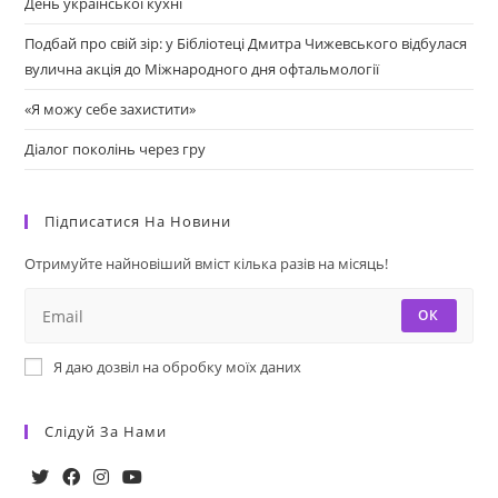
День української кухні
Подбай про свій зір: у Бібліотеці Дмитра Чижевського відбулася
вулична акція до Міжнародного дня офтальмології
«Я можу себе захистити»
Діалог поколінь через гру
Підписатися На Новини
Отримуйте найновіший вміст кілька разів на місяць!
ОК
Я даю дозвіл на обробку моїх даних
Слідуй За Нами