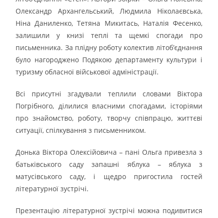
Олександр Архангельський, Людмила Ніколаєвська,
Ніна Даниленко, Тетяна Микитась, Наталія Фесенко,
залишили у книзі теплі та щемкі спогади про
письменника. За плідну роботу колектив літоб’єднання
було нагороджено Подякою департаменту культури і
туризму обласної військової адміністрації.
Всі присутні згадували теплили словами Віктора
Погрібного, ділилися власними спогадами, історіями
про знайомство, роботу, творчу співпрацю, життєві
ситуації, спілкування з письменником.
Донька Віктора Олексійовича – пані Ольга привезла з
батьківського саду запашні яблука – яблука з
матусівського саду, і щедро пригостила гостей
літературної зустрічі.
Презентацію літературної зустрічі можна подивитися