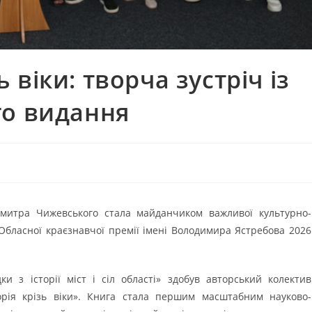
віки: творча зустріч із
го видання
 Дмитра Чижевського стала майданчиком важливої культурно-
и Обласної краєзнавчої премії імені Володимира Ястребова 2026
ки з історії міст і сіл області» здобув авторський колектив
рія крізь віки». Книга стала першим масштабним науково-