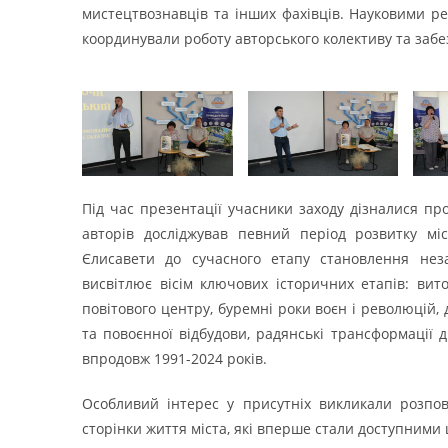
мистецтвознавців та інших фахівців. Науковими р
координували роботу авторського колективу та заб
Під час презентації учасники заходу дізналися пр
авторів досліджував певний період розвитку мі
Єлисавети до сучасного етапу становлення неза
висвітлює вісім ключових історичних етапів: вит
повітового центру, буремні роки воєн і революцій, 
та повоєнної відбудови, радянські трансформації д
впродовж 1991-2024 років.
Особливий інтерес у присутніх викликали розпові
сторінки життя міста, які вперше стали доступними