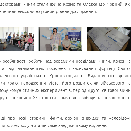
едакторами книги стали Ірина Козир та Олександр Чорний, які
езпечили високий науковий рівень дослідження.
о особливості роботи над окремими розділами книги. Кожен із
ста: від найдавніших поселень і заснування фортеці Святої
лежного українського Кропивницького. Видання послідовно
оки краю, народження міста, його розвиток як військового та
добу комуністичних експериментів, період Другої світової війни
ругої половини ХХ століття і шлях до свободи та незалежності
ді про нові історичні факти, архівні знахідки та маловідомі
 широкому колу читачів саме завдяки цьому виданню.