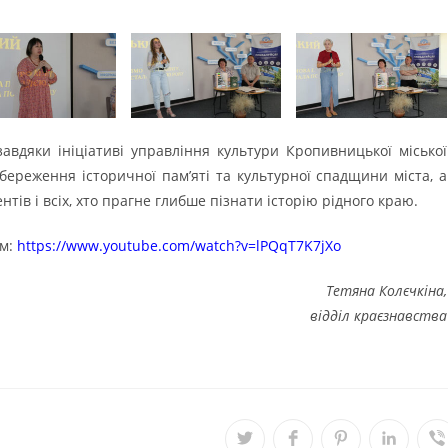
авдяки ініціативі управління культури Кропивницької міської
береження історичної пам’яті та культурної спадщини міста, а
нтів і всіх, хто прагне глибше пізнати історію рідного краю.
ям:
https://www.youtube.com/watch?v=lPQqT7K7jXo
Тетяна Колєчкіна,
відділ краєзнавства