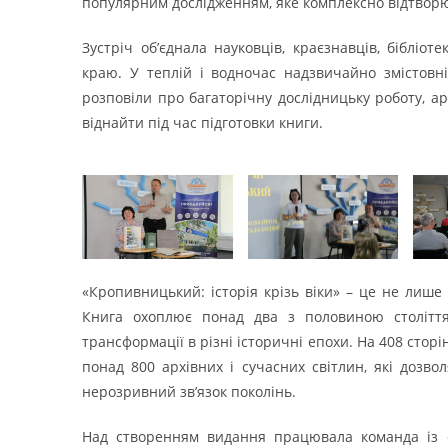
популярним дослідженням, яке комплексно відтворює
Зустріч об’єднала науковців, краєзнавців, бібліоте
краю. У теплій і водночас надзвичайно змістовн
розповіли про багаторічну дослідницьку роботу, арх
віднайти під час підготовки книги.
«Кропивницький: історія крізь віки» – це не лише
Книга охоплює понад два з половиною століття 
трансформації в різні історичні епохи. На 408 сторі
понад 800 архівних і сучасних світлин, які дозв
нерозривний зв’язок поколінь.
Над створенням видання працювала команда із сім