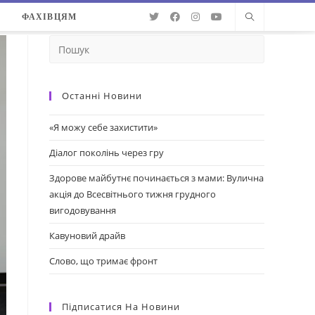
О
ФАХІВЦЯМ
Останні Новини
«Я можу себе захистити»
Діалог поколінь через гру
Здорове майбутнє починається з мами: Вулична
акція до Всесвітнього тижня грудного
вигодовування
Кавуновий драйв
Слово, що тримає фронт
Підписатися На Новини