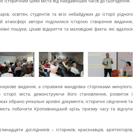
 історичний шлях міста від найдавніших часів до сьогодення.
карів, освітян, студентів та всіх небайдужих до історії рідного
ій атмосфері автори поділилися історією створення видання,
івні пошуки, цікаві відкриття та маловідомі факти, які вдалося
 наукове видання, а справжня мандрівка сторінками минулого.
історії міста, демонструючи його становлення, розвиток і
нках зібрано унікальні архівні документи, історичні свідчення та
оляють побачити Кропивницький крізь призму часу та відчути
надцяти дослідників – істориків, краєзнавців, архітекторів,