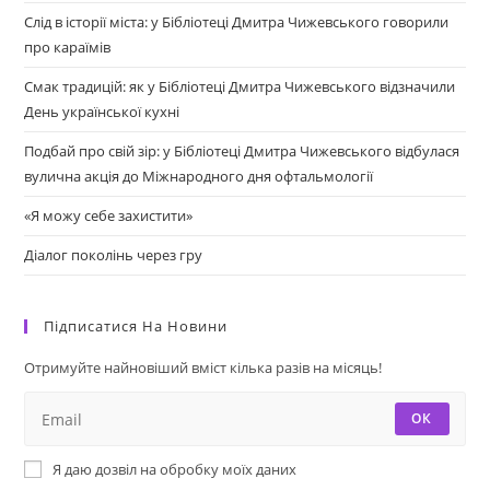
Слід в історії міста: у Бібліотеці Дмитра Чижевського говорили
про караїмів
Смак традицій: як у Бібліотеці Дмитра Чижевського відзначили
День української кухні
Подбай про свій зір: у Бібліотеці Дмитра Чижевського відбулася
вулична акція до Міжнародного дня офтальмології
«Я можу себе захистити»
Діалог поколінь через гру
Підписатися На Новини
Отримуйте найновіший вміст кілька разів на місяць!
ОК
Я даю дозвіл на обробку моїх даних