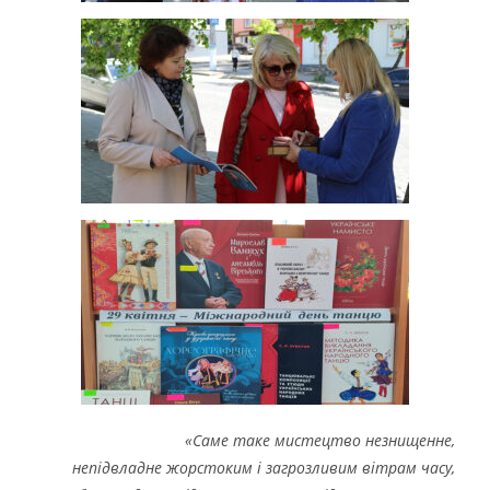
«Саме таке мистецтво незнищенне,
непідвладне жорстоким і загрозливим вітрам часу,