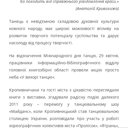
бо походить від справжнього усвідомлення краси.»
(Анатолій Кривохижа)
Танець є невід’ємною складовою духовної культури
кожного народу, має широкі можливості впливу на
розвиток творчого потенціалу суспільства та дарує
насолоду від процесу творчості.
На відзначення Міжнародного дня танцю, 29 квітня,
працівники інформаційно-бібліографічного відділу
головної книгозбірні області провели акцію просто
неба «У вихорі танцю».
Кропивничани та гості міста з цікавістю переглядали
книги з виставки, згадували радісну подію далекого
2011 року – перемогу у танцювальному шоу
«Майданс», коли Кропивницький став танцювальною
столицею України, розповідали про участь у роботі
хореографічних колективів міста «Пролісок», «Ятрань»,