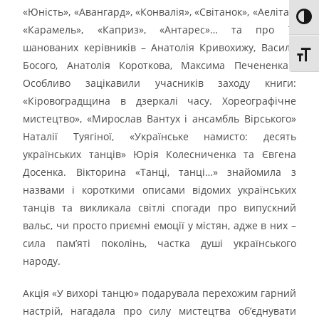
«Юність», «Авангард», «Конвалія», «Світанок», «Аеліта»,
Toggl
«Карамель», «Каприз», «Антарес»… та про їх
шанованих керівників – Анатолія Кривохижу, Василя
Toggl
Босого, Анатолія Короткова, Максима Печененка…
Особливо зацікавили учасників заходу книги:
«Кіровоградщина в дзеркалі часу. Хореографічне
мистецтво», «Мирослав Вантух і ансамбль Вірського»
Наталії Туягіної, «Українське намисто: десять
українських танців» Юрія Колесниченка та Євгена
Досенка. Вікторина «Танці, танці…» знайомила з
назвами і короткими описами відомих українських
танців та викликала світлі спогади про випускний
вальс, чи просто приємні емоції у містян, адже в них –
сила пам’яті поколінь, частка душі українського
народу.
Акція «У вихорі танцю» подарувала перехожим гарний
настрій, нагадала про силу мистецтва об’єднувати