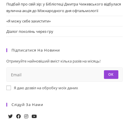
Подбай про свій зір: у Бібліотеці Дмитра Чижевського відбулася
вулична акція до Міжнародного дня офтальмології
«Я можу себе захистити»
Діалог поколінь через гру
Підписатися На Новини
Отримуйте найновіший вміст кілька разів на місяць!
ОК
Я даю дозвіл на обробку моїх даних
Слідуй За Нами