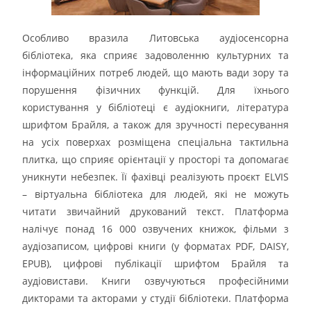
Особливо вразила Литовська аудіосенсорна
бібліотека, яка сприяє задоволенню культурних та
інформаційних потреб людей, що мають вади зору та
порушення фізичних функцій. Для їхнього
користування у бібліотеці є аудіокниги, література
шрифтом Брайля, а також для зручності пересування
на усіх поверхах розміщена спеціальна тактильна
плитка, що сприяє орієнтації у просторі та допомагає
уникнути небезпек. Її фахівці реалізують проєкт ELVIS
– віртуальна бібліотека для людей, які не можуть
читати звичайний друкований текст. Платформа
налічує понад 16 000 озвучених книжок, фільми з
аудіозаписом, цифрові книги (у форматах PDF, DAISY,
EPUB), цифрові публікації шрифтом Брайля та
аудіовистави. Книги озвучуються професійними
дикторами та акторами у студії бібліотеки. Платформа