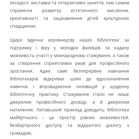
екскурсії, виставки та інтерактивні заняття, тим самим
сприяючи розвитку естетичного мислення,
креативності та зацікавлення дітей культурною
спадщиною.
Щиро вдячна керівництву нашої бібліотеки за
підтримку і віру у молодих фахівців, за надану
можливість участі у міжнародному стажуванні, а також
за створення сприятливих умов для професійного
зростання. Адже саме безперервне навчання
бібліотекарів відкриває шлях до вдосконалення
навичок і впровадження інновацій у щоденну
бібліотечну практику. Стажування стало не лише
джерелом професійного досвіду, а й джерелом
натхнення. Литовський приклад доводить: бібліотека
майбутнього – це простір рівних можливостей,
безбар’єрного доступу та відкритого діалогу з
громадою.