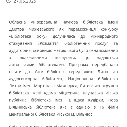
27.06.2025
Обласна універсальна наукова бібліотека імені
Дмитра Чижевського як переможниця конкурсу
«Бібліотека року» долучилась до міжнародного
стажування «Розмаїття бібліотечних послуг та
аудиторій», основною метою якого було ознайомлення
з інклюзивними послугами, що надаються
литовськими бібліотеками. Програма передбачала
візити до п’яти бібліотек, серед яких: Литовська
аудіосенсорна бібліотека, Національна бібліотека
Литви імені Мартінаса Мажвідаса, Литовська окружна
бібліотека імені Адама Міцкевича, Каунаська міська
публічна бібліотека імені Вінцаса Кудірки, Нова
Вільнюська бібліотека, яка є однією з 16 філій
Центральної бібліотеки міської м. Вільнюс.
Спільною рисою усіх відвіданих установ є акцент на