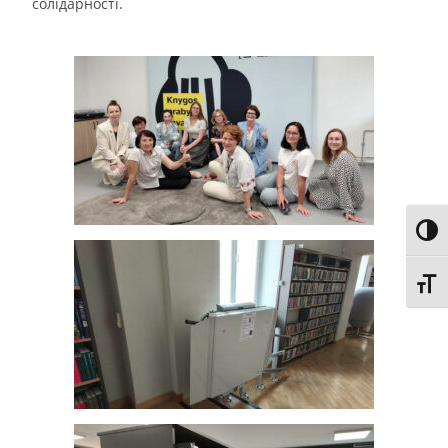
солідарності.
Toggl
Toggl