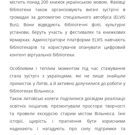
містить понад 200 книжок українською мовою. Фахівці
бібліотеки також організовують виїзні зустрічі в
громадах за допомогою спеціального автобуса (ELVIS
Bus). Вони відвідують бібліотечні філії, культурні
установи, беруть участь у фестивалях та книжкових
ярмарках. Адміністратори платформи ELVIS навчають
бібліотекарів та користувачів опанувати цифровий
контент віртуальної бібліотеки.
Особливим і теплим моментом під час стажування
стала зустріч з українцями, які не лише знайшли
прихисток у Литві, а й активно долучилися до роботи у
бібліотеках Вільнюса.
Також литовські колеги поділилися досвідом реалізації
освітніх ініціатив, презентували простори творчості
та провели екскурсію старим містом Вільнюса. Їхні
історії, щирість і прагнення бути корисними
надихають і нагадують про силу підтримки та