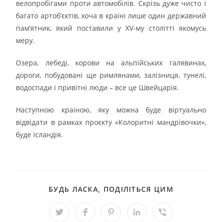
велопробігами проти автомобілів. Скрізь дуже чисто і
багато артоб’єктів, хоча в країні лише один державний
пам’ятник, який поставили у XV-му столітті якомусь
меру.
Озера, лебеді, корови на альпійських галявинах,
дороги, побудовані ще римлянами, залізниця, тунелі,
водоспади і привітні люди – все це Швейцарія.
Наступною країною, яку можна буде віртуально
відвідати в рамках проєкту «Колоритні мандрівочки»,
буде Ісландія.
БУДЬ ЛАСКА, ПОДІЛІТЬСЯ ЦИМ