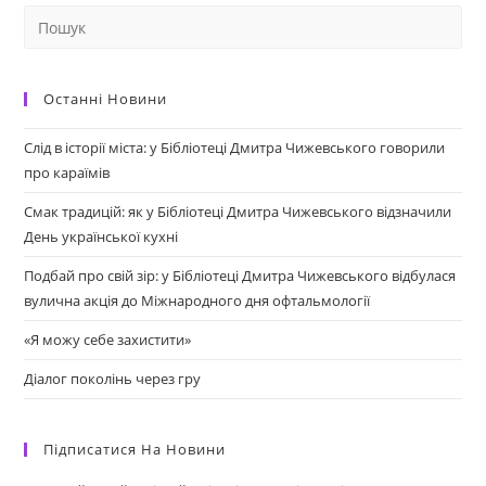
Останні Новини
Слід в історії міста: у Бібліотеці Дмитра Чижевського говорили
про караїмів
Смак традицій: як у Бібліотеці Дмитра Чижевського відзначили
День української кухні
Подбай про свій зір: у Бібліотеці Дмитра Чижевського відбулася
вулична акція до Міжнародного дня офтальмології
«Я можу себе захистити»
Діалог поколінь через гру
Підписатися На Новини