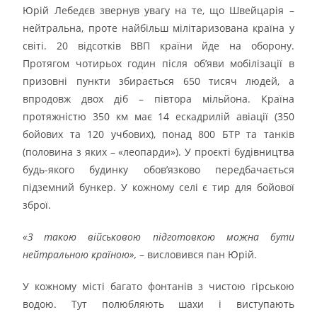
Юрій Лебедєв звернув увагу на те, що Швейцарія –
нейтральна, проте найбільш мілітаризована країна у
світі. 20 відсотків ВВП країни йде на оборону.
Протягом чотирьох годин після об’яви мобілізації в
призовні пункти збирається 650 тисяч людей, а
впродовж двох діб – півтора мільйона. Країна
протяжністю 350 км має 14 ескадрилій авіації (350
бойових та 120 учбових), понад 800 БТР та танків
(половина з яких – «леопарди»). У проєкті будівництва
будь-якого будинку обов’язково передбачається
підземний бункер. У кожному селі є тир для бойової
зброї.
«З такою військовою підготовкою можна бути
нейтральною країною»,
– висловився пан Юрій.
У кожному місті багато фонтанів з чистою гірською
водою. Тут полюбляють шахи і виступають