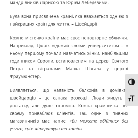
мандрівників Ларисою та Юрієм Лебедєвими.
Була вона присвячена країні, яка вважається однією з
найкращих країн для життя, – Швейцарії.
Кожне містечко країни має своє неповторне обличчя.
Наприклад, Цюріх відомий своїми університетом – в
ньому першому почали навчатись жінки, найбільшим
годинником Європи, встановленим на церкві Святого
Петра та вітражами Марка Шагала у церкві
Фраумюнстер.
Toggl
Виявляється, що наявність балконів в домівках
швейцарців – це ознака розкоші. Люди живуть в
Toggl
достатку, але дуже скромно. Кожна крамничка по-
своєму приваблює клієнтів. Так, один з пивних
магазинчиків має напис:
«Ви можете обійтися без
усього, крім літератури та котів»
.