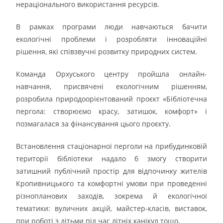
нераціонального використання ресурсів.
В рамках програми люди навчаються бачити
екологічні проблеми і розробляти інноваційні
рішення, які співзвучні розвитку природних систем.
Команда Орхуського центру пройшла онлайн-
навчання, присвячені екологічним рішенням,
розробила природоорієнтований проєкт «Бібліотечна
пергола: створюємо красу, затишок, комфорт» і
позмагалася за фінансування цього проєкту.
Встановлення стаціонарної перголи на прибудинковій
території бібліотеки надало б змогу створити
затишний публічний простір для відпочинку жителів
Кропивницького та комфортні умови при проведенні
різнопланових заходів, зокрема й екологічної
тематики: вуличних акцій, майстер-класів, виставок,
при роботі з дітьми під час літніх канікул тощо.