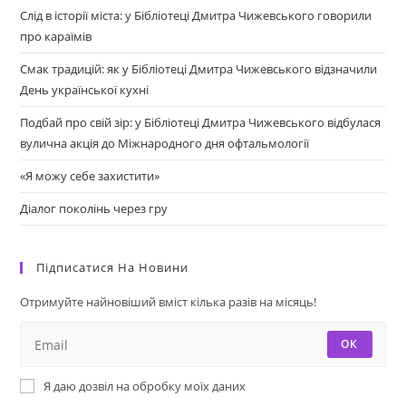
Слід в історії міста: у Бібліотеці Дмитра Чижевського говорили
про караїмів
Смак традицій: як у Бібліотеці Дмитра Чижевського відзначили
День української кухні
Подбай про свій зір: у Бібліотеці Дмитра Чижевського відбулася
вулична акція до Міжнародного дня офтальмології
«Я можу себе захистити»
Діалог поколінь через гру
Підписатися На Новини
Отримуйте найновіший вміст кілька разів на місяць!
ОК
Я даю дозвіл на обробку моїх даних