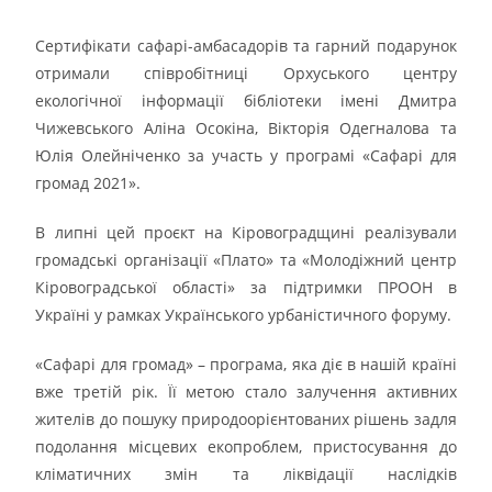
Сертифікати сафарі-амбасадорів та гарний подарунок
отримали співробітниці Орхуського центру
екологічної інформації бібліотеки імені Дмитра
Чижевського Аліна Осокіна, Вікторія Одегналова та
Юлія Олейніченко за участь у програмі «Сафарі для
громад 2021».
В липні цей проєкт на Кіровоградщині реалізували
громадські організації «Плато» та «Молодіжний центр
Кіровоградської області» за підтримки ПРООН в
Україні у рамках Українського урбаністичного форуму.
«Сафарі для громад» – програма, яка діє в нашій країні
вже третій рік. Її метою стало залучення активних
жителів до пошуку природоорієнтованих рішень задля
подолання місцевих екопроблем, пристосування до
кліматичних змін та ліквідації наслідків