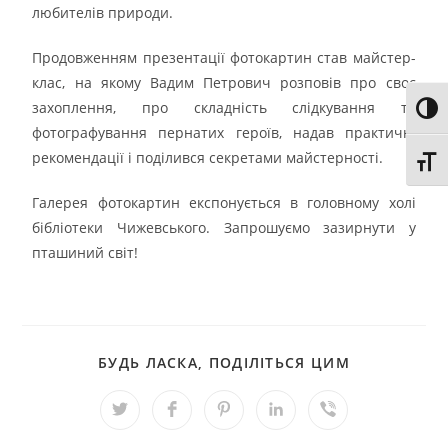
любителів природи.
Продовженням презентації фотокартин став майстер-
клас, на якому Вадим Петрович розповів про своє
захоплення, про складність слідкування та
Toggl
фотографування пернатих героїв, надав практичні
рекомендації і поділився секретами майстерності.
Toggl
Галерея фотокартин експонується в головному холі
бібліотеки Чижевського. Запрошуємо зазирнути у
пташиний світ!
БУДЬ ЛАСКА, ПОДІЛІТЬСЯ ЦИМ