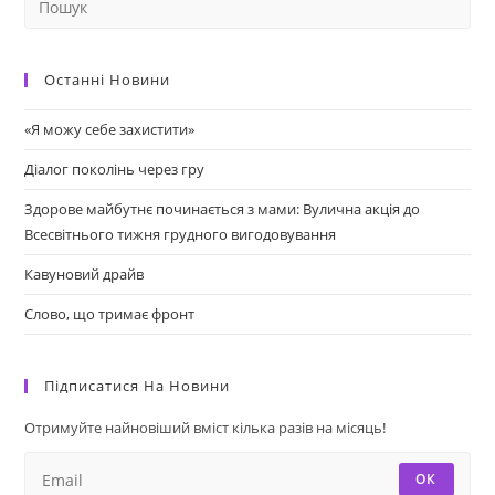
Останні Новини
«Я можу себе захистити»
Діалог поколінь через гру
Здорове майбутнє починається з мами: Вулична акція до
Всесвітнього тижня грудного вигодовування
Кавуновий драйв
Слово, що тримає фронт
Підписатися На Новини
Отримуйте найновіший вміст кілька разів на місяць!
ОК