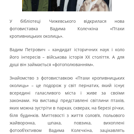
У бібліотеці Чижевського відкрилася нова
фотовиставка Вадима Колєчкіна «Птахи
кропивницьких околиць».
Вадим Петрович – кандидат історичних наук і коло
його інтересів – військова історія ХХ століття. А для
душі він займається «фотополюванням».
Знайомство з фотовиставкою «Птахи кропивницьких
околиць» – це подорож у світ пернатих, який існує
всередині галасливого міста і живе за своїми
законами. На виставці представлені світлини птахів,
яких можна зустріти в парках, скверах, на березі річки,
біля будинків. Миттєвості з життя солов’я, польового
жайворонка, шпака, повзика, вихоплені
фотооб’єктивом Вадима Колєчкіна, зацікавлять