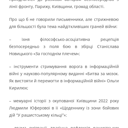
лінії фронту, Парижу, Київщини, громад області.
Про що б не говорили письменники, але стрижневою
для більшості була тема найдіткливіших граней війни:
– їхня філософсько-асоціативна рецепція
безпосередньо з поля бою в збірці Станіслава
Новицького «За господнім плечем»;
– інструменти стримування ворога в інформаційній
війні у науково-популярному виданні «Битва за мозок.
Як вистояти й перемогти в інформаційній війні» Ольги
Кирилюк;
– мемуарні історії з окупованої Київщини 2022 року
Людмили Юферової в її «Щоденнику із зони бойових
дій “У рашистському кільці”»;
– драма еміграції, трагічна рефлексія рашистських