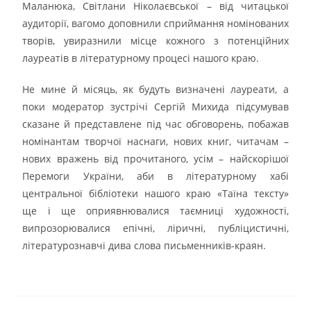
Маланюка, Світлани Ніколаєвської – від читацької
аудиторії, вагомо доповнили сприймання номінованих
творів, увиразнили місце кожного з потенційних
лауреатів в літературному процесі нашого краю.
Не мине й місяць, як будуть визначені лауреати, а
поки модератор зустрічі Сергій Михида підсумував
сказане й представлене під час обговорень, побажав
номінантам творчої наснаги, нових книг, читачам –
нових вражень від прочитаного, усім – найскорішої
Перемоги України, аби в літературному хабі
центральної бібліотеки нашого краю «Таїна тексту»
ще і ще оприявнювалися таємниці художності,
випрозорювалися епічні, ліричні, публіцистичні,
літературознавчі дива слова письменників-краян.