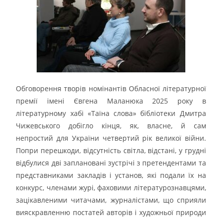
Обговорення творів номінантів Обласної літературної
премії імені Євгена Маланюка 2025 року в
літературному хабі «Таїна слова» бібліотеки Дмитра
Чижевського добігло кінця, як, власне, й сам
непростий для України четвертий рік великої війни.
Попри перешкоди, відсутність світла, відстані, у грудні
відбулися дві заплановані зустрічі з претендентами та
представниками закладів і установ, які подали їх на
конкурс, членами журі, фаховими літературознавцями,
зацікавленими читачами, журналістами, що сприяли
вияскравленню постатей авторів і художньої природи