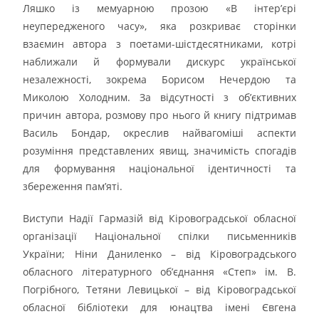
Ляшко із мемуарною прозою «В інтер’єрі
неупередженого часу», яка розкриває сторінки
взаємин автора з поетами-шістдесятниками, котрі
наближали й формували дискурс української
незалежності, зокрема Борисом Нечердою та
Миколою Холодним. За відсутності з об’єктивних
причин автора, розмову про нього й книгу підтримав
Василь Бондар, окреслив найвагоміші аспекти
розуміння представлених явищ, значимість спогадів
для формування національної ідентичності та
збереження пам’яті.
Виступи Надії Гармазій від Кіровоградської обласної
організації Національної спілки письменників
України; Ніни Даниленко – від Кіровоградського
обласного літературного об’єднання «Степ» ім. В.
Погрібного, Тетяни Левицької – від Кіровоградської
обласної бібліотеки для юнацтва імені Євгена