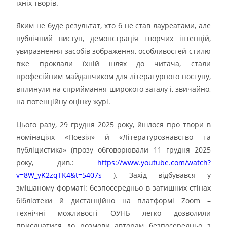
їхніх творів.
Яким не буде результат, хто б не став лауреатами, але
публічний виступ, демонстрація творчих інтенцій,
увиразнення засобів зображення, особливостей стилю
вже проклали їхній шлях до читача, стали
професійним майданчиком для літературного поступу,
вплинули на сприймання широкого загалу і, звичайно,
на потенційну оцінку журі.
Цього разу, 29 грудня 2025 року, йшлося про твори в
номінаціях «Поезія» й «Літературознавство та
публіцистика» (прозу обговорювали 11 грудня 2025
року, див.:
https://www.youtube.com/watch?
v=8W_yK2zqTK4&t=5407s
). Захід відбувався у
змішаному форматі: безпосередньо в затишних стінах
бібліотеки й дистанційно на платформі Zoom –
технічні можливості ОУНБ легко дозволили
приєднатися до розмови авторам безпосередньо з