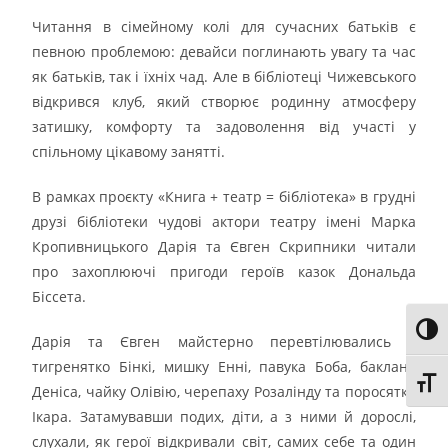
Читання в сімейному колі для сучасних батьків є
певною проблемою: девайси поглинають увагу та час
як батьків, так і їхніх чад. Але в бібліотеці Чижевського
відкрився клуб, який створює родинну атмосферу
затишку, комфорту та задоволення від участі у
спільному цікавому занятті.
В рамках проєкту «Книга + театр = бібліотека» в грудні
друзі бібліотеки чудові актори театру імені Марка
Кропивницького Дарія та Євген Скрипники читали
про захоплюючі пригоди героїв казок Дональда
Біссета.
Toggl
Дарія та Євген майстерно перевтілювались в
тигренятко Бінкі, мишку Енні, павука Боба, баклана
Toggl
Деніса, чайку Олівію, черепаху Розалінду та поросятко
Ікара. Затамувавши подих, діти, а з ними й дорослі,
слухали, як герої відкривали світ, самих себе та один