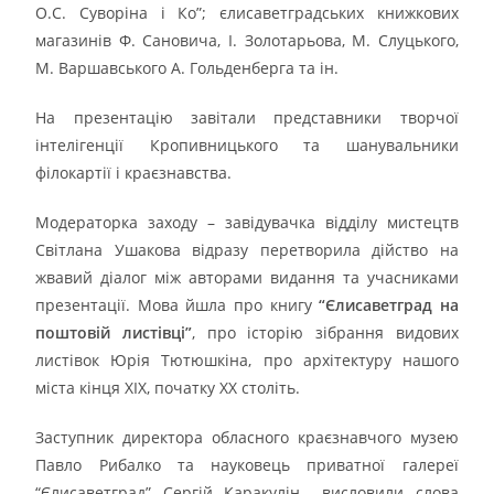
О.С. Суворіна і Ко”; єлисаветградських книжкових
магазинів Ф. Сановича, І. Золотарьова, М. Слуцького,
М. Варшавського А. Гольденберга та ін.
На презентацію завітали представники творчої
інтелігенції Кропивницького та шанувальники
філокартії і краєзнавства.
Модераторка заходу – завідувачка відділу мистецтв
Світлана Ушакова відразу перетворила дійство на
жвавий діалог між авторами видання та учасниками
презентації. Мова йшла про книгу
“Єлисаветград на
поштовій листівці”
, про історію зібрання видових
листівок Юрія Тютюшкіна, про архітектуру нашого
міста кінця ХІХ, початку ХХ століть.
Заступник директора обласного краєзнавчого музею
Павло Рибалко та науковець приватної галереї
“Єлисаветград” Сергій Каракулін висловили слова