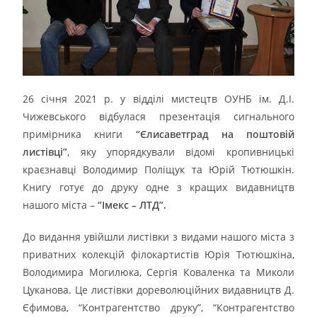
26 cічня 2021 р. у відділі мистецтв ОУНБ ім. Д.І.
Чижевського відбулася презентація сигнального
примірника книги
“Єлисаветград на поштовій
листівці”
, яку упорядкували відомі кропивницькі
краєзнавці Володимир Поліщук та Юрій Тютюшкін.
Книгу готує до друку одне з кращих видавництв
нашого міста –
“Імекс – ЛТД”.
До видання увійшли листівки з видами нашого міста з
приватних колекцій філокартистів Юрія Тютюшкіна,
Володимира Могилюка, Сергія Коваленка та Миколи
Цуканова. Це листівки дореволюційних видавництв Д.
Єфимова, “Контрагентство друку”, “Контрагентство