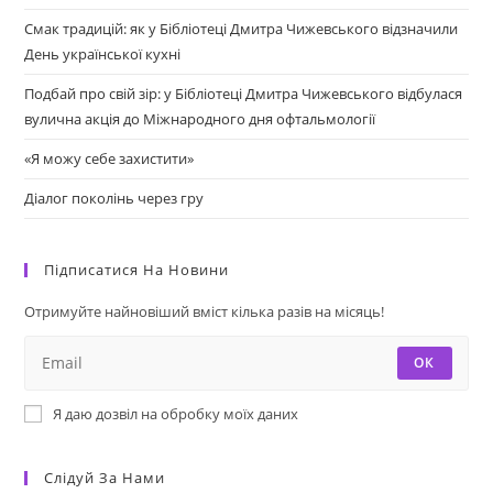
Смак традицій: як у Бібліотеці Дмитра Чижевського відзначили
День української кухні
Подбай про свій зір: у Бібліотеці Дмитра Чижевського відбулася
вулична акція до Міжнародного дня офтальмології
«Я можу себе захистити»
Діалог поколінь через гру
Підписатися На Новини
Отримуйте найновіший вміст кілька разів на місяць!
ОК
Я даю дозвіл на обробку моїх даних
Слідуй За Нами