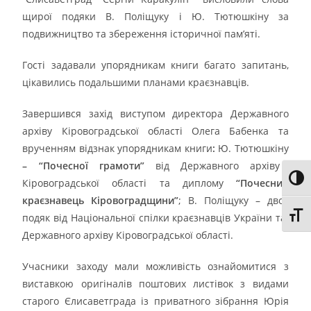
щирої подяки В. Поліщуку і Ю. Тютюшкіну за
подвижництво та збереження історичної пам’яті.
Гості задавали упорядникам книги багато запитань,
цікавились подальшими планами краєзнавців.
Завершився захід виступом директора Державного
архіву Кіровоградської області Олега Бабенка та
врученням відзнак упорядникам книги
:
Ю. Тютюшкіну
– “Почесної грамоти”
від Державного архіву
Toggl
Кіровоградської області та диплому
“Почесний
краєзнавець Кіровоградщини”
; В. Поліщуку – двох
Toggl
подяк від Національної спілки краєзнавців України та
Державного архіву Кіровоградської області.
Учасники заходу мали можливість ознайомитися з
виставкою оригіналів поштових листівок з видами
старого Єлисаветграда із приватного зібрання Юрія