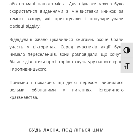
або на мапі нашого міста. Для підказки можна було
скористатися виданнями з мінівиставки книжок за
темою заходу, які приготували і популяризували
фахівці відділу.
Відвідувачі жваво цікавилися книгами, охоче брали
участь у вікторинах. Серед учасників акції було
Toggl
чимало переселенців, вони розповідали, що хочуть
більше дізнатися про історію та культуру нашого краю
Toggl
і Кропивницького.
Приємно і показово, що деякі перехожі виявилися
вельми обізнаними у питаннях історичного
краєзнавства.
БУДЬ ЛАСКА, ПОДІЛІТЬСЯ ЦИМ