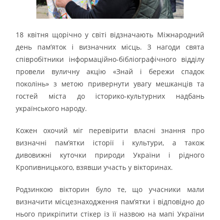
18 квітня щорічно у світі відзначають Міжнародний
день пам’яток і визначних місць. З нагоди свята
співробітники інформаційно-бібліографічного відділу
провели вуличну акцію «Знай і бережи спадок
поколінь» з метою привернути увагу мешканців та
гостей міста до історико-культурних надбань
українського народу.
Кожен охочий міг перевірити власні знання про
визначні пам’ятки історії і культури, а також
дивовижні куточки природи України і рідного
Кропивницького, взявши участь у вікторинах.
Родзинкою вікторин було те, що учасники мали
визначити місцезнаходження пам’ятки і відповідно до
нього прикріпити стікер із її назвою на мапі України