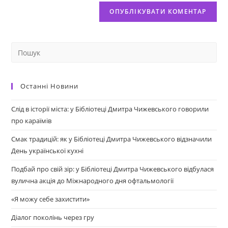
Останні Новини
Слід в історії міста: у Бібліотеці Дмитра Чижевського говорили
про караїмів
Смак традицій: як у Бібліотеці Дмитра Чижевського відзначили
День української кухні
Подбай про свій зір: у Бібліотеці Дмитра Чижевського відбулася
вулична акція до Міжнародного дня офтальмології
«Я можу себе захистити»
Діалог поколінь через гру