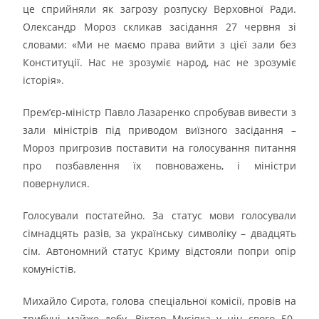
це сприйняли як загрозу розпуску Верховної Ради.
Олександр Мороз скликав засідання 27 червня зі
словами: «Ми не маємо права вийти з цієї зали без
Конституції. Нас не зрозуміє народ, нас не зрозуміє
історія».
Прем’єр-міністр Павло Лазаренко спробував вивести з
зали міністрів під приводом виїзного засідання –
Мороз пригрозив поставити на голосування питання
про позбавлення їх повноважень, і міністри
повернулися.
Голосували постатейно. За статус мови голосували
сімнадцять разів, за українську символіку – двадцять
сім. Автономний статус Криму відстояли попри опір
комуністів.
Михайло Сирота, голова спеціальної комісії, провів на
трибуні майже добу. Віктор Мусіяка у ніч свого 50-