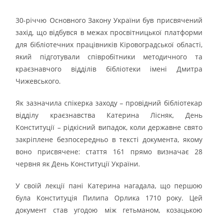
30-річчю Основного Закону України був присвячений
захід, що відбувся в межах просвітницької платформи
для бібліотечних працівників Кіровоградської області,
який підготували співробітники методичного та
краєзнавчого відділів бібліотеки імені Дмитра
Чижевського.
Як зазначила спікерка заходу – провідний бібліотекар
відділу краєзнавства Катерина Лісняк, День
Конституції – рідкісний випадок, коли державне свято
закріплене безпосередньо в тексті документа, якому
воно присвячене: стаття 161 прямо визначає 28
червня як День Конституції України.
У своїй лекції пані Катерина нагадала, що першою
була Конституція Пилипа Орлика 1710 року. Цей
документ став угодою між гетьманом, козацькою