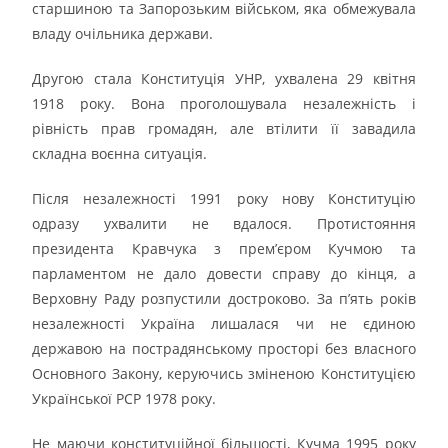
старшиною та Запорозьким військом, яка обмежувала
владу очільника держави.
Другою стала Конституція УНР, ухвалена 29 квітня
1918 року. Вона проголошувала незалежність і
рівність прав громадян, але втілити її завадила
складна воєнна ситуація.
Після незалежності 1991 року нову Конституцію
одразу ухвалити не вдалося. Протистояння
президента Кравчука з прем’єром Кучмою та
парламентом не дало довести справу до кінця, а
Верховну Раду розпустили достроково. За п’ять років
незалежності Україна лишалася чи не єдиною
державою на пострадянському просторі без власного
Основного Закону, керуючись зміненою Конституцією
Української РСР 1978 року.
Не маючи конституційної більшості, Кучма 1995 року