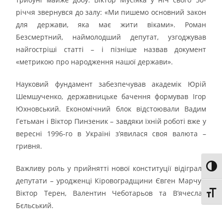
річчя звернувся до залу: «Ми пишемо основний закон
для держави, яка має жити віками». Роман
Безсмертний, наймолодший депутат, узгоджував
найгостріші статті – і пізніше назвав документ
«метрикою про народження нашої держави».
Науковий фундамент забезпечував академік Юрій
Шемшученко, державницьке бачення формував Ігор
Юхновський. Економічний блок відстоювали Вадим
Гетьман і Віктор Пинзеник – завдяки їхній роботі вже у
вересні 1996-го в Україні з’явилася своя валюта –
гривня.
Toggl
Важливу роль у прийнятті нової конституції відіграли
депутати – уродженці Кіровоградщини Євген Марчук,
Віктор Терен, Валентин Чеботарьов та В’ячеслав
Toggl
Бєльський.