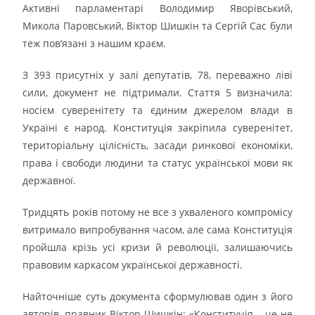
Активні парламентарі Володимир Яворівський,
Микола Паровський, Віктор Шишкін та Сергій Сас були
теж пов’язані з нашим краєм.
З 393 присутніх у залі депутатів, 78, переважно ліві
сили, документ не підтримали. Стаття 5 визначила:
носієм суверенітету та єдиним джерелом влади в
Україні є народ. Конституція закріпила суверенітет,
територіальну цілісність, засади ринкової економіки,
права і свободи людини та статус української мови як
державної.
Тридцять років потому не все з ухваленого компромісу
витримало випробування часом, але сама Конституція
пройшла крізь усі кризи й революції, залишаючись
правовим каркасом української державності.
Найточніше суть документа сформулював один з його
авторів, правник Віктор Шишкін: «Конституція – це не