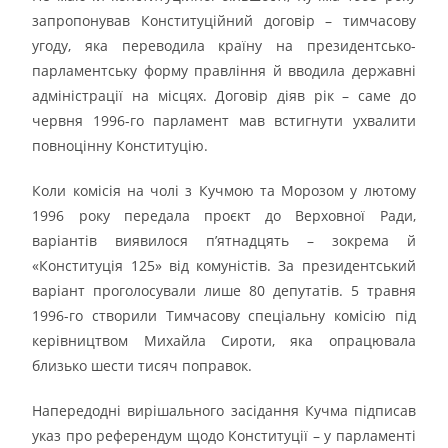
запропонував Конституційний договір – тимчасову
угоду, яка переводила країну на президентсько-
парламентську форму правління й вводила державні
адміністрації на місцях. Договір діяв рік – саме до
червня 1996-го парламент мав встигнути ухвалити
повноцінну Конституцію.
Коли комісія на чолі з Кучмою та Морозом у лютому
1996 року передала проєкт до Верховної Ради,
варіантів виявилося п’ятнадцять – зокрема й
«Конституція 125» від комуністів. За президентський
варіант проголосували лише 80 депутатів. 5 травня
1996-го створили Тимчасову спеціальну комісію під
керівництвом Михайла Сироти, яка опрацювала
близько шести тисяч поправок.
Напередодні вирішального засідання Кучма підписав
указ про референдум щодо Конституції – у парламенті