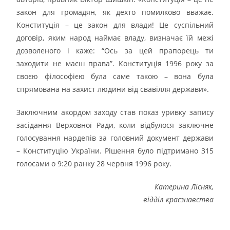
закон для громадян, як дехто помилково вважає.
Конституція – це закон для влади! Це суспільний
договір, яким народ наймає владу, визначає їй межі
дозволеного і каже: “Ось за цей прапорець ти
заходити не маєш права”. Конституція 1996 року за
своєю філософією була саме такою – вона була
спрямована на захист людини від свавілля держави».
Заключним акордом заходу став показ уривку запису
засідання Верховної Ради, коли відбулося заключне
голосування нардепів за головний документ держави
– Конституцію України. Рішення було підтримано 315
голосами о 9:20 ранку 28 червня 1996 року.
Катерина Лісняк,
відділ краєзнавства