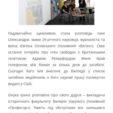
Надзвичайно щемливою стала розповідь пані
Олександри, мами 29-річного науковця, журналіста та
воїна Євгена Осієвського (позивний «Веган»). Своє
останнє інтерв’ю про «ген свободи» з британським
генетиком Адамом Резерфордом Женя брав
телефоном між боями за кілька днів до загибелі.
Сьогодні його ім’я внесене до Вікіпедії у список
загиблих медійників, а його наукові праці посмертно
видані у США.
Онука Ірина розповіла про свого дідуся – викладача
історичного факультету Валерія Хоружого (позивний
«Професор»). Навіть під обстрілами він залишався