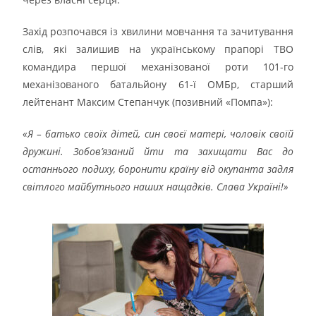
Захід розпочався із хвилини мовчання та зачитування
слів, які залишив на українському прапорі ТВО
командира першої механізованої роти 101-го
механізованого батальйону 61-ї ОМБр, старший
лейтенант Максим Степанчук (позивний «Помпа»):
«Я – батько своїх дітей, син своєї матері, чоловік своїй
дружині. Зобов’язаний йти та захищати Вас до
останнього подиху, боронити країну від окупанта задля
світлого майбутнього наших нащадків. Слава Україні!»