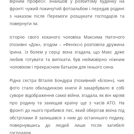
вірним професії: знайшов у розбитому будинку на
фронті чужий покинутий фотоальбом і передав родині
з наказом після Перемоги розшукати господарів та
повернути їм.
Історію свого коханого чоловіка Максима Наточого
(позивні «Док», згодом – «Фенікс») розповіла дружина
Ірина. Із болем у серці вона згадала, що Макс дуже
любив готувати та випікати, був неймовірно ніжним
чоловіком і прекрасним батьком для їхнього сина.
Рідна сестра Віталія Бондура (позивний «Бізон»), чиє
фото стало обкладинкою книги й закарбувало в собі
суворе відображення самої війни, згадала, як він мріяв
про родину та захищав країну ще з часів АТО. На
фронті до нього прибився пес, який оберігав воїна під
обстрілами й залишався з ним до останнього подиху,
повернувшись до людей лише після загибелі
господаря.