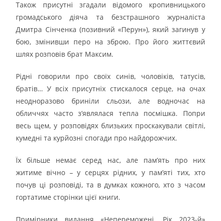
Також присутні згадали відомого кропивницького
громадського діяча та безстрашного журналіста
Дмитра Сінченка (позивний «Перун»), який загинув у
бою, змінивши перо на зброю. Про його життєвий
шлях розповів брат Максим.
Рідні говорили про своїх синів, чоловіків, татусів,
братів… У всіх присутніх стискалося серце, на очах
неодноразово бриніли сльози, але водночас на
обличчях часто з’являлася тепла посмішка. Попри
весь щем, у розповідях близьких проскакували світлі,
кумедні та курйозні спогади про найдорожчих.
Їх більше немає серед нас, але пам’ять про них
житиме вічно – у серцях рідних, у пам’яті тих, хто
почув ці розповіді, та в думках кожного, хто з часом
гортатиме сторінки цієї книги.
Примірники видання «Непереможені. Рік 2023-й»