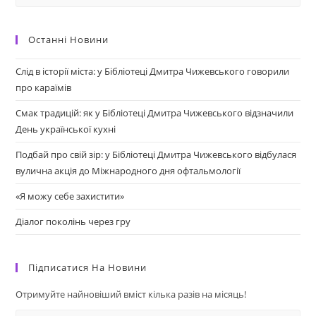
Останні Новини
Слід в історії міста: у Бібліотеці Дмитра Чижевського говорили
про караїмів
Смак традицій: як у Бібліотеці Дмитра Чижевського відзначили
День української кухні
Подбай про свій зір: у Бібліотеці Дмитра Чижевського відбулася
вулична акція до Міжнародного дня офтальмології
«Я можу себе захистити»
Діалог поколінь через гру
Підписатися На Новини
Отримуйте найновіший вміст кілька разів на місяць!