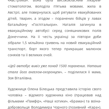
«Австрійка». Вона була висококласним лікарем-
стоматологом, володіла п’ятьма мовами, жила в
Австрії, але повернулася, щоб рятувати евакуйованих
дітей, тварин, а згодом – поранених бійців у лавах
батальйону «Госпітальєри». Наталія загинула в
евакуаційному автобусі серед соняшникових полів
Донеччини. На її честь українці за півтори доби
зібрали 1,5 мільйона гривень на новий евакуаційний
транспорт, борт якого тепер прикрашає малюнок
соняхів та її великих очей.
«Цей автобус вивіз уже понад 1500 поранених. Наташа
стала його ангелом-охоронцем»,
– поділилася її мама,
Зоя Віталіївна.
Художниця Олена Білецька представила історію свого
чоловіка – відомого художника кіно (працював над
фільмами «Памфір», «Наші котики», «Брама») та воїна-
добровольця Володимира Чорного (позивний «Кара»).