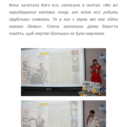
Вона зачитала його есе, написане в окопах:
«Ми всі
народжуємося квітами сонця, але війна всіх робить
згрубілими соняхами. Та в них є зерня, яке має зійти
новими ідеями»
. Олена закликала діями берегти
пам’ять, щоб жертви близьких не були марними.