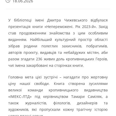
18.06.2026
У бібліотеці імені Дмитра Чижевського відбулася
презентація книги «Непереможені. Рік 2023-й». Захід
став продовженням знайомства з цим особливим
виданням. Найбільший культурний простір області
зібрав родини полеглих захисників, побратимів,
авторів проєкту, видавців та небайдужих містян, аби
разом згадати 236 живих доль кропивницьких Героїв,
чиї імена закарбовані на сторінках книги.
Головна мета цієї зустрічі – нагадати про жертовну
ціну нашої свободи. Книга створена зусиллями
великої команди кропивницького видавництва
«ІМЕКС-ЛТД» під керівництвом Тамари Саміляк, а
також журналістів, філологів, дизайнерів та
художників, які пропускали кожну трагічну історію
через власні серця.