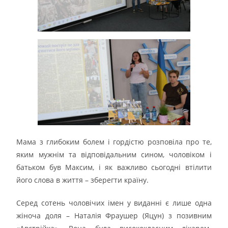
Мама з глибоким болем і гордістю розповіла про те,
яким мужнім та відповідальним сином, чоловіком і
батьком був Максим, і як важливо сьогодні втілити
його слова в життя – зберегти країну.
Серед сотень чоловічих імен у виданні є лише одна
жіноча доля – Наталія Фраушер (Яцун) з позивним