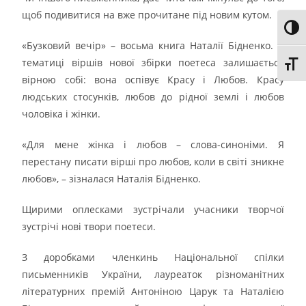
щоб подивитися на вже прочитане під новим кутом.
Toggl
«Бузковий вечір» – восьма книга Наталії Бідненко. В
тематиці віршів нової збірки поетеса залишається
Toggl
вірною собі: вона оспівує Красу і Любов. Красу
людських стосунків, любов до рідної землі і любов
чоловіка і жінки.
«Для мене жінка і любов – слова-синоніми. Я
перестану писати вірші про любов, коли в світі зникне
любов», – зізналася Наталія Бідненко.
Щирими оплесками зустрічали учасники творчої
зустрічі нові твори поетеси.
З доробками членкинь Національної спілки
письменників України, лауреаток різноманітних
літературних премій Антоніною Царук та Наталією