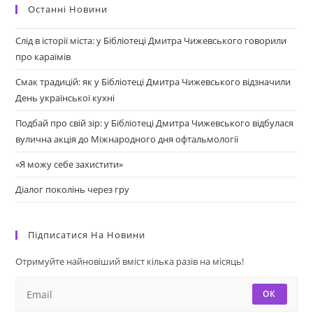
Останні Новини
Слід в історії міста: у Бібліотеці Дмитра Чижевського говорили
про караїмів
Смак традицій: як у Бібліотеці Дмитра Чижевського відзначили
День української кухні
Подбай про свій зір: у Бібліотеці Дмитра Чижевського відбулася
вулична акція до Міжнародного дня офтальмології
«Я можу себе захистити»
Діалог поколінь через гру
Підписатися На Новини
Отримуйте найновіший вміст кілька разів на місяць!
ОК