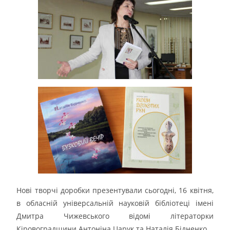
Нові творчі доробки презентували сьогодні, 16 квітня,
в обласній універсальній науковій бібліотеці імені
Дмитра Чижевського відомі літераторки
Кіровоградщини Антоніна Царук та Наталія Бідненко.