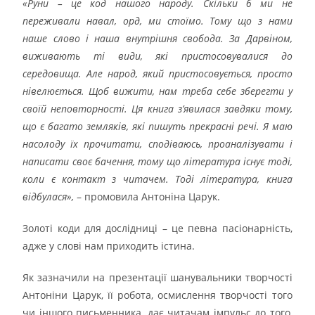
«Руни – це код нашого народу. Скільки б ми не
переживали навал, орд, ми стоїмо. Тому що з нами
наше слово і наша внутрішня свобода. За Дарвіном,
виживають ті види, які пристосовувалися до
середовища. Але народ, який пристосовується, просто
нівелюється. Щоб вижити, нам треба себе зберегти у
своїй неповторності. Ця книга з’явилася завдяки тому,
що є багато земляків, які пишуть прекрасні речі. Я маю
насолоду їх прочитати, сподіваюсь, проаналізувати і
написати своє бачення, тому що література існує тоді,
коли є контакт з читачем. Тоді література, книга
відбулася»,
– промовила Антоніна Царук.
Золоті коди для дослідниці – це певна пасіонарність,
адже у слові нам приходить істина.
Як зазначили на презентації шанувальники творчості
Антоніни Царук, її робота, осмислення творчості того
чи іншого письменника, дає читачам імпульс до того,