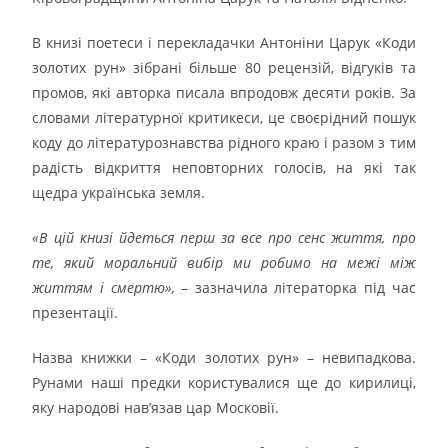
В книзі поетеси і перекладачки Антоніни Царук «Коди
золотих рун» зібрані більше 80 рецензій, відгуків та
промов, які авторка писала впродовж десяти років. За
словами літературної критикеси, це своєрідний пошук
коду до літературознавства рідного краю і разом з тим
радість відкриття неповторних голосів, на які так
щедра українська земля.
«В цій книзі йдеться перш за все про сенс життя, про
те, який моральний вибір ми робимо на межі між
життям і смертю»,
– зазначила літераторка під час
презентації.
Назва книжки – «Коди золотих рун» – невипадкова.
Рунами наші предки користувалися ще до кирилиці,
яку народові нав’язав цар Московії.